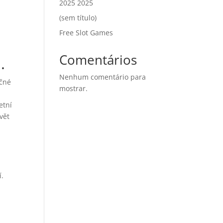
2025 2025
(sem título)
Free Slot Games
Comentários
.
Nenhum comentário para
ečné
mostrar.
etní
vět
í.
s