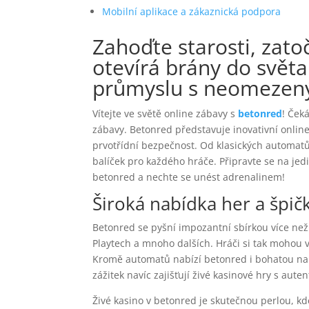
Mobilní aplikace a zákaznická podpora
Zahoďte starosti, zat
otevírá brány do svět
průmyslu s neomezený
Vítejte ve světě online zábavy s
betonred
! Ček
zábavy. Betonred představuje inovativní onlin
prvotřídní bezpečnost. Od klasických automatů
balíček pro každého hráče. Připravte se na jed
betonred a nechte se unést adrenalinem!
Široká nabídka her a špič
Betonred se pyšní impozantní sbírkou více než
Playtech a mnoho dalších. Hráči si tak mohou 
Kromě automatů nabízí betonred i bohatou nabíd
zážitek navíc zajišťují živé kasinové hry s aute
Živé kasino v betonred je skutečnou perlou, kd