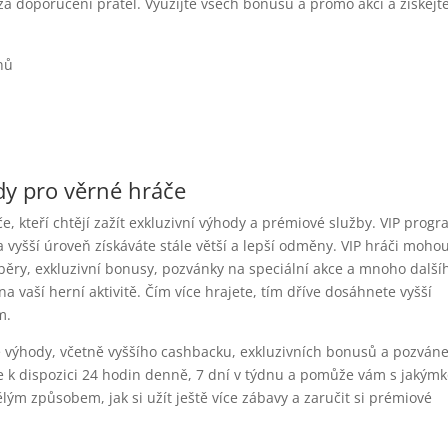
za doporučení přátel. Využijte všech bonusů a promo akcí a získejt
nů
dy pro věrné hráče
, kteří chtějí zažít exkluzivní výhody a prémiové služby. VIP prog
 vyšší úroveň získáváte stále větší a lepší odměny. VIP hráči moho
běry, exkluzivní bonusy, pozvánky na speciální akce a mnoho další
a vaší herní aktivitě. Čím více hrajete, tím dříve dosáhnete vyšší
m.
výhody, včetně vyššího cashbacku, exkluzivních bonusů a pozván
 k dispozici 24 hodin denně, 7 dní v týdnu a pomůže vám s jakýmk
m způsobem, jak si užít ještě více zábavy a zaručit si prémiové