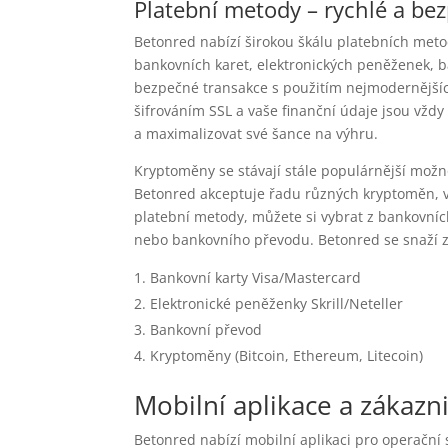
Platební metody – rychlé a be
Betonred nabízí širokou škálu platebních meto
bankovních karet, elektronických peněženek, 
bezpečné transakce s použitím nejmodernějšíc
šifrováním SSL a vaše finanční údaje jsou vžd
a maximalizovat své šance na výhru.
Kryptoměny se stávají stále populárnější možno
Betonred akceptuje řadu různých kryptoměn, vč
platební metody, můžete si vybrat z bankovních
nebo bankovního převodu. Betonred se snaží zaj
Bankovní karty Visa/Mastercard
Elektronické peněženky Skrill/Neteller
Bankovní převod
Kryptoměny (Bitcoin, Ethereum, Litecoin)
Mobilní aplikace a zákaz
Betonred nabízí mobilní aplikaci pro operační