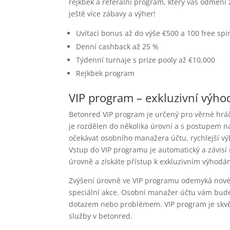
rejkbek a referální program, který vás odmění 
ještě více zábavy a výher!
Uvítací bonus až do výše €500 a 100 free spi
Denní cashback až 25 %
Týdenní turnaje s prize pooly až €10,000
Rejkbek program
VIP program – exkluzivní výho
Betonred VIP program je určený pro věrné hráče
je rozdělen do několika úrovní a s postupem na
očekávat osobního manažera účtu, rychlejší vý
Vstup do VIP programu je automatický a závisí n
úrovně a získáte přístup k exkluzivním výhodá
Zvýšení úrovně ve VIP programu odemyká nové 
speciální akce. Osobní manažer účtu vám bude
dotazem nebo problémem. VIP program je skvělý
služby v betonred.