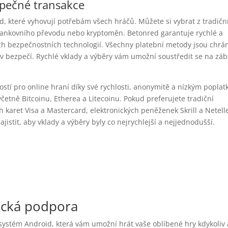
zpečné transakce
d, které vyhovují potřebám všech hráčů. Můžete si vybrat z tradičn
bankovního převodu nebo kryptoměn. Betonred garantuje rychlé a
h bezpečnostních technologií. Všechny platební metody jsou chrá
y v bezpečí. Rychlé vklady a výběry vám umožní soustředit se na zá
stí pro online hraní díky své rychlosti, anonymitě a nízkým popla
etně Bitcoinu, Etherea a Litecoinu. Pokud preferujete tradiční
 karet Visa a Mastercard, elektronických peněženek Skrill a Netelle
istit, aby vklady a výběry byly co nejrychlejší a nejjednodušší.
nická podpora
 systém Android, která vám umožní hrát vaše oblíbené hry kdykoliv 