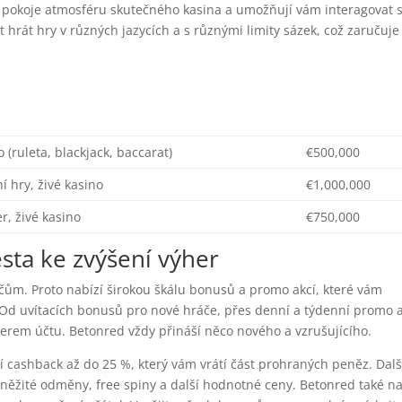
 pokoje atmosféru skutečného kasina a umožňují vám interagovat 
t hrát hry v různých jazycích a s různými limity sázek, což zaručuje
o (ruleta, blackjack, baccarat)
€500,000
ní hry, živé kasino
€1,000,000
er, živé kasino
€750,000
sta ke zvýšení výher
áčům. Proto nabízí širokou škálu bonusů a promo akcí, které vám
d uvítacích bonusů pro nové hráče, přes denní a týdenní promo a
erem účtu. Betonred vždy přináší něco nového a vzrušujícího.
ní cashback až do 25 %, který vám vrátí část prohraných peněz. Dal
eněžité odměny, free spiny a další hodnotné ceny. Betonred také na