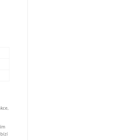
s
kce,
ším
bízí