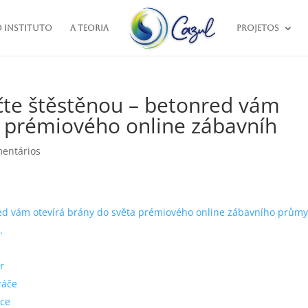
O Instituto
A Teoria
Projetos
očte štěstěnou – betonred vám
a prémiového online zábavníh
entários
nred vám otevírá brány do světa prémiového online zábavního průmy
.
r
ráče
kce