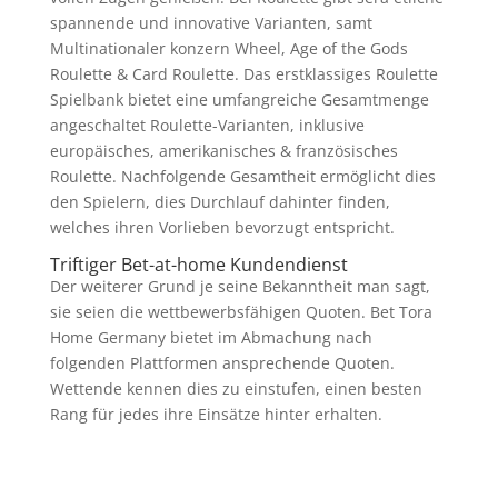
spannende und innovative Varianten, samt
Multinationaler konzern Wheel, Age of the Gods
Roulette & Card Roulette. Das erstklassiges Roulette
Spielbank bietet eine umfangreiche Gesamtmenge
angeschaltet Roulette-Varianten, inklusive
europäisches, amerikanisches & französisches
Roulette. Nachfolgende Gesamtheit ermöglicht dies
den Spielern, dies Durchlauf dahinter finden,
welches ihren Vorlieben bevorzugt entspricht.
Triftiger Bet-at-home Kundendienst
Der weiterer Grund je seine Bekanntheit man sagt,
sie seien die wettbewerbsfähigen Quoten. Bet Tora
Home Germany bietet im Abmachung nach
folgenden Plattformen ansprechende Quoten.
Wettende kennen dies zu einstufen, einen besten
Rang für jedes ihre Einsätze hinter erhalten.