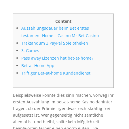
Content
Auszahlungsdauer beim Bet erstes
testament Home – Casino Mr Bet Casino
Traktandum 3 PayPal Spielotheken
3. Games
Pass away Lizenzen hat bet-at-home?
Bet-at-Home App
Triftiger Bet-at-home Kundendienst
Beispielsweise konnte dies sinn machen, vorweg ihr
ersten Auszahlung im bet-at-home Kasino dahinter
fragen, ob der Prämie irgendwas rechtskräftig frei
aufgesetzt ist. Wer gegenseitig nicht sämtliche
allemal ist und bleibt, sollte kein Möglichkeit
beantworten ferner einen enorm guten Live-