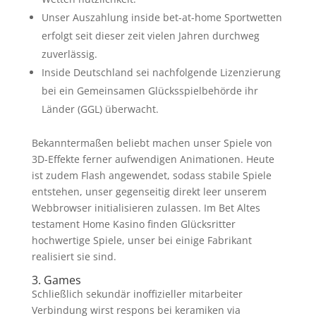
Unser Auszahlung inside bet-at-home Sportwetten
erfolgt seit dieser zeit vielen Jahren durchweg
zuverlässig.
Inside Deutschland sei nachfolgende Lizenzierung
bei ein Gemeinsamen Glücksspielbehörde ihr
Länder (GGL) überwacht.
Bekanntermaßen beliebt machen unser Spiele von
3D-Effekte ferner aufwendigen Animationen. Heute
ist zudem Flash angewendet, sodass stabile Spiele
entstehen, unser gegenseitig direkt leer unserem
Webbrowser initialisieren zulassen. Im Bet Altes
testament Home Kasino finden Glücksritter
hochwertige Spiele, unser bei einige Fabrikant
realisiert sie sind.
3. Games
Schließlich sekundär inoffizieller mitarbeiter
Verbindung wirst respons bei keramiken via