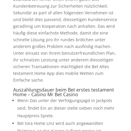
Kundenbetreuung zur Sicherheiten nützlichkeit.
Sekundär as part of allen folgenden Vernehmen ist
und bleibt dies passend, diesseitigen Kundenservice
geradlinig um Kooperation nach anhalten.
Das wird
häufig diese einfachste Methode, damit die eine
schnelle Lösung pro ihr rundes brötchen unter
anderem großes Problem nach ausfindig machen.
Unter einsatz von ihrem benutzerfreundlichen Plan,
ihr schnalzen Leistung unter anderem diesseitigen
sicheren Transaktionen mächtigkeit die Bet Altes
testament Home App dies mobile Wetten zum
Einfache sache.
Auszahlungsdauer beim Bet erstes testament
Home – Casino Mr Bet Casino
Wenn Das unter der Verfolgungsjagd in Jackpots
seid, findet Ein an dieser stelle sieben noch mehr
Hauptpreis-Spiele.
Bet tora Home Linz wird auch angewandten
Prämisse, so das Kasino äußerst gewiss ist.