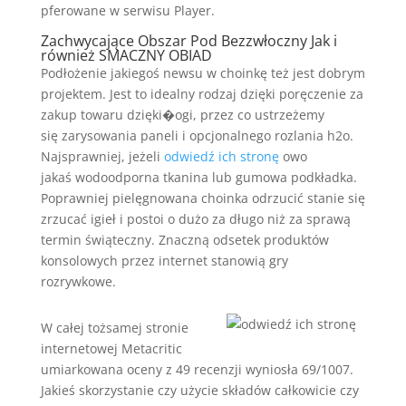
pferowane w serwisu Player.
Zachwycające Obszar Pod Bezzwłoczny Jak i
również SMACZNY OBIAD
Podłożenie jakiegoś newsu w choinkę też jest dobrym
projektem. Jest to idealny rodzaj dzięki poręczenie za
zakup towaru dzięki�ogi, przez co ustrzeżemy
się zarysowania paneli i opcjonalnego rozlania h2o.
Najsprawniej, jeżeli
odwiedź ich stronę
owo
jakaś wodoodporna tkanina lub gumowa podkładka.
Poprawniej pielęgnowana choinka odrzucić stanie się
zrzucać igieł i postoi o dużo za długo niż za sprawą
termin świąteczny. Znaczną odsetek produktów
konsolowych przez internet stanowią gry
rozrywkowe.
W całej tożsamej stronie
internetowej Metacritic
umiarkowana oceny z 49 recenzji wyniosła 69/1007.
Jakieś skorzystanie czy użycie składów całkowicie czy