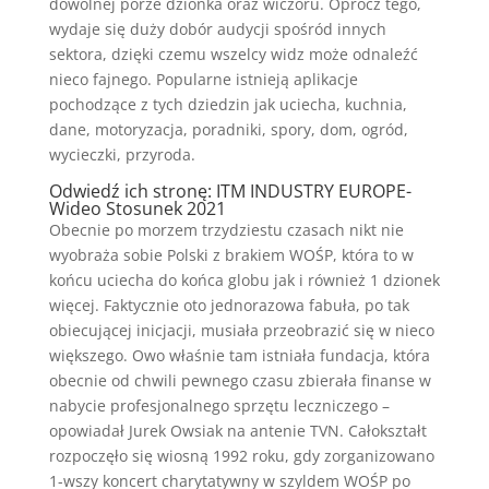
dowolnej porze dzionka oraz wiczoru.
Oprócz tego,
wydaje się duży dobór audycji spośród innych
sektora, dzięki czemu wszelcy widz może odnaleźć
nieco fajnego. Popularne istnieją aplikacje
pochodzące z tych dziedzin jak uciecha, kuchnia,
dane, motoryzacja, poradniki, spory, dom, ogród,
wycieczki, przyroda.
Odwiedź ich stronę: ITM INDUSTRY EUROPE-
Wideo Stosunek 2021
Obecnie po morzem trzydziestu czasach nikt nie
wyobraża sobie Polski z brakiem WOŚP, która to w
końcu uciecha do końca globu jak i również 1 dzionek
więcej. Faktycznie oto jednorazowa fabuła, po tak
obiecującej inicjacji, musiała przeobrazić się w nieco
większego. Owo właśnie tam istniała fundacja, która
obecnie od chwili pewnego czasu zbierała finanse w
nabycie profesjonalnego sprzętu leczniczego –
opowiadał Jurek Owsiak na antenie TVN. Całokształt
rozpoczęło się wiosną 1992 roku, gdy zorganizowano
1-wszy koncert charytatywny w szyldem WOŚP po