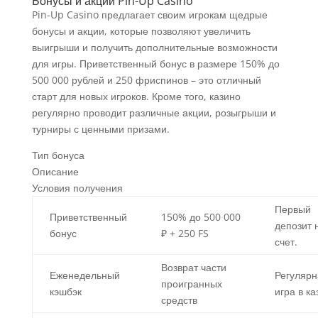
Бонусы и акции Pin-Up Casino
Pin-Up Casino предлагает своим игрокам щедрые
бонусы и акции, которые позволяют увеличить
выигрыши и получить дополнительные возможности
для игры. Приветственный бонус в размере 150% до
500 000 рублей и 250 фриспинов – это отличный
старт для новых игроков. Кроме того, казино
регулярно проводит различные акции, розыгрыши и
турниры с ценными призами.
Тип бонуса
Описание
Условия получения
Первый
Приветственный
150% до 500 000
депозит 
бонус
₽ + 250 FS
счет.
Возврат части
Еженедельный
Регулярн
проигранных
кэшбэк
игра в ка
средств