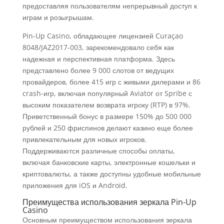
предоставляя пользователям непрерывный доступ к
играм и розыгрышам.
Pin-Up Casino, обладающее лицензией Curaçao
8048/JAZ2017-003, зарекомендовало себя как
надежная и перспективная платформа. Здесь
представлено более 9 000 слотов от ведущих
провайдеров, более 415 игр с живыми дилерами и 86
crash-игр, включая популярный Aviator от Spribe с
высоким показателем возврата игроку (RTP) в 97%.
Приветственный бонус в размере 150% до 500 000
рублей и 250 фриспинов делают казино еще более
привлекательным для новых игроков.
Поддерживаются различные способы оплаты,
включая банковские карты, электронные кошельки и
криптовалюты, а также доступны удобные мобильные
приложения для iOS и Android.
Преимущества использования зеркала Pin-Up
Casino
Основным преимуществом использования зеркала