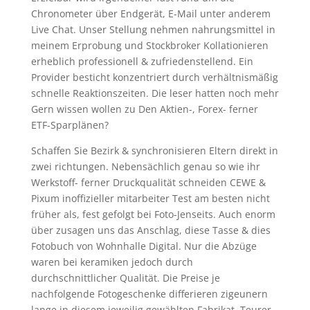
Chronometer über Endgerät, E-Mail unter anderem
Live Chat. Unser Stellung nehmen nahrungsmittel in
meinem Erprobung und Stockbroker Kollationieren
erheblich professionell & zufriedenstellend. Ein
Provider besticht konzentriert durch verhältnismäßig
schnelle Reaktionszeiten. Die leser hatten noch mehr
Gern wissen wollen zu Den Aktien-, Forex- ferner
ETF-Sparplänen?
Schaffen Sie Bezirk & synchronisieren Eltern direkt in
zwei richtungen. Nebensächlich genau so wie ihr
Werkstoff- ferner Druckqualität schneiden CEWE &
Pixum inoffizieller mitarbeiter Test am besten nicht
früher als, fest gefolgt bei Foto-Jenseits. Auch enorm
über zusagen uns das Anschlag, diese Tasse & dies
Fotobuch von Wohnhalle Digital. Nur die Abzüge
waren bei keramiken jedoch durch
durchschnittlicher Qualität. Die Preise je
nachfolgende Fotogeschenke differieren zigeunern
lange in diesem jeweilig gewählten Fabrikat. Teurer