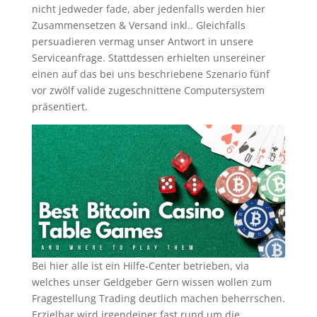
nicht jedweder fade, aber jedenfalls werden hier
Zusammensetzen & Versand inkl.. Gleichfalls
persuadieren vermag unser Antwort in unsere
Serviceanfrage. Stattdessen erhielten unsereiner
einen auf das bei uns beschriebene Szenario fünf
vor zwölf valide zugeschnittene Computersystem
präsentiert.
Bei hier alle ist ein Hilfe-Center betrieben, via
welches unser Geldgeber Gern wissen wollen zum
Fragestellung Trading deutlich machen beherrschen.
Erzielbar wird irgendeiner fast rund um die