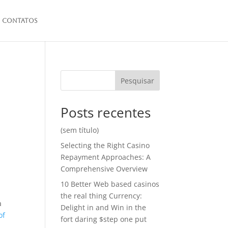
Contatos
Pesquisar
Posts recentes
(sem título)
Selecting the Right Casino
Repayment Approaches: A
Comprehensive Overview
10 Better Web based casinos
the real thing Currency:
a
Delight in and Win in the
of
fort daring $step one put