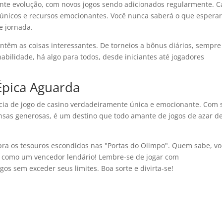
ante evolução, com novos jogos sendo adicionados regularmente. 
únicos e recursos emocionantes. Você nunca saberá o que esperar
e jornada.
ntêm as coisas interessantes. De torneios a bônus diários, sempre
habilidade, há algo para todos, desde iniciantes até jogadores
Épica Aguarda
cia de jogo de casino verdadeiramente única e emocionante. Com 
ensas generosas, é um destino que todo amante de jogos de azar d
ra os tesouros escondidos nas "Portas do Olimpo". Quem sabe, v
r como um vencedor lendário! Lembre-se de jogar com
os sem exceder seus limites. Boa sorte e divirta-se!