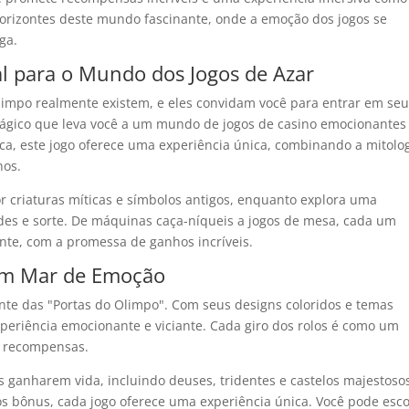
orizontes deste mundo fascinante, onde a emoção dos jogos se
ga.
l para o Mundo dos Jogos de Azar
impo realmente existem, e eles convidam você para entrar em se
 mágico que leva você a um mundo de jogos de casino emocionantes
a, este jogo oferece uma experiência única, combinando a mitolo
nos.
or criaturas míticas e símbolos antigos, enquanto explora uma
ades e sorte. De máquinas caça-níqueis a jogos de mesa, cada um
nte, com a promessa de ganhos incríveis.
Um Mar de Emoção
nte das "Portas do Olimpo". Com seus designs coloridos e temas
eriência emocionante e viciante. Cada giro dos rolos é como um
s recompensas.
os ganharem vida, incluindo deuses, tridentes e castelos majestoso
s bônus, cada jogo oferece uma experiência única. Você pode esc