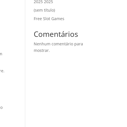
2025 2025
(sem título)
Free Slot Games
Comentários
Nenhum comentário para
mostrar.
em
re.
no