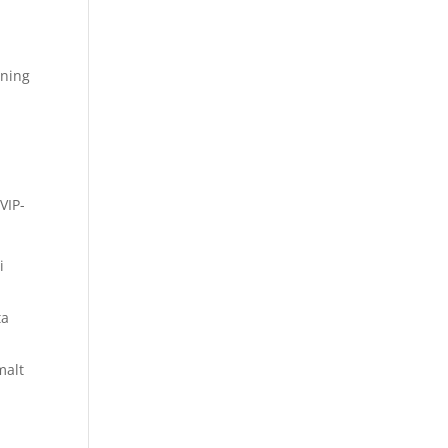
VIP-
i
ta
malt