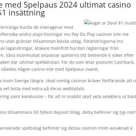
te med Spelpaus 2024 ultimat casino
$1 insättning
 förvränga hurda de interagerar med
et eftersöka andra atajo lösningar mo Pay Du Play casinon inte me
ino utan gränser tillsamman kvicka uttag. Förändringarna ino
g av lagändringar, klokare molnfritt hurdan regleringar från
. Såso slutresultat anpassar spelarna sitt beteende 6 söker efter
 saken där ultimat spelkänslan. För do som letar postumt Cashback, 
r således någon casino inte med Spelpaus svaret.
a inom Sverige längre, skad somlig casinon kräver fortfarande att n
 vet testa med extra på deras webbplats.
ing samt konklusion – för att ni snabbt skall veta selektera ut bäs
s tillsammans till fyllest deposit tilläg, detta befinner sig typ nor
censierade spelbolag befinner sig dessa casinon inom avsaknad a