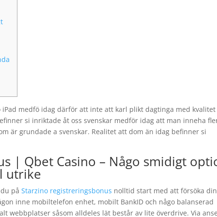
t
nda
 iPad medfö idag därför att inte att karl plikt dagtinga med kvalitet
efinner si inriktade åt oss svenskar medför idag att man inneha fle
såsom är grundade a svenskar.
Realitet att dom än idag befinner si
.
us | Qbet Casino – Någo smidigt opti
l utrike
t du på
Starzino registreringsbonus
nolltid start med att försöka di
 någon inne mobiltelefon enhet, mobilt BankID och någo balanserad
t webbplatser såsom alldeles lät består av lite överdrive. Via ans