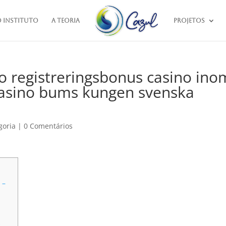
O Instituto
A Teoria
Projetos
no registreringsbonus casino ino
casino bums kungen svenska
goria
|
0 Comentários
 –
k