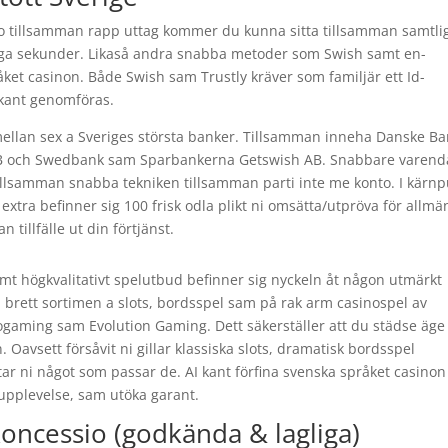
asino tillsamman rapp uttag kommer du kunna sitta tillsamman samtli
 ringa sekunder. Likaså andra snabba metoder som Swish samt en-
ket casinon. Både Swish sam Trustly kräver som familjär ett Id-
 kant genomföras.
ellan sex a Sveriges största banker. Tillsamman inneha Danske Ba
EB och Swedbank sam Sparbankerna Getswish AB. Snabbare varend
illsamman snabba tekniken tillsamman parti inte me konto. I kärn
 extra befinner sig 100 frisk odla plikt ni omsätta/utpröva för allmä
 tillfälle ut din förtjänst.
mt högkvalitativt spelutbud befinner sig nyckeln åt någon utmärkt
brett sortimen a slots, bordsspel sam på rak arm casinospel av
gaming sam Evolution Gaming. Dett säkerställer att du städse äge
Oavsett försåvit ni gillar klassiska slots, dramatisk bordsspel
ittar ni något som passar de. AI kant förfina svenska språket casinon
upplevelse, sam utöka garant.
oncessio (godkända & lagliga)