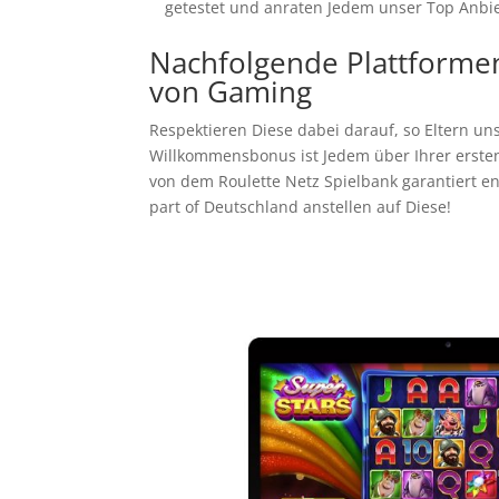
getestet und anraten Jedem unser Top Anbiet
Nachfolgende Plattforme
von Gaming
Respektieren Diese dabei darauf, so Eltern u
Willkommensbonus ist Jedem über Ihrer ersten
von dem Roulette Netz Spielbank garantiert e
part of Deutschland anstellen auf Diese!