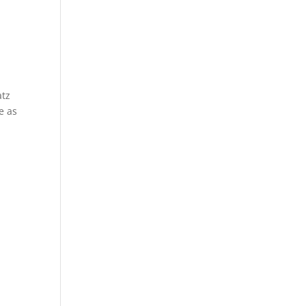
atz
e as