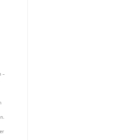
n –
e
n
en.
er