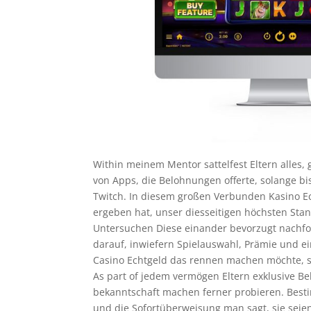
Within meinem Mentor sattelfest Eltern alles,
von Apps, die Belohnungen offerte, solange bi
Twitch. In diesem großen Verbunden Kasino Ec
ergeben hat, unser diesseitigen höchsten Stan
Untersuchen Diese einander bevorzugt nachfo
darauf, inwiefern Spielauswahl, Prämie und e
Casino Echtgeld das rennen machen möchte, sol
As part of jedem vermögen Eltern exklusive B
bekanntschaft machen ferner probieren. Besti
und die Sofortüberweisung man sagt, sie seien