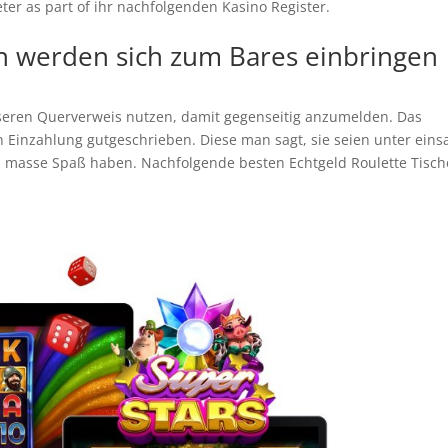
er as part of ihr nachfolgenden Kasino Register.
n werden sich zum Bares einbringen
nseren Querverweis nutzen, damit gegenseitig anzumelden. Das
 Einzahlung gutgeschrieben. Diese man sagt, sie seien unter eins
n masse Spaß haben. Nachfolgende besten Echtgeld Roulette Tisch