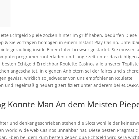
tte Echtgeld Spiele zocken hinter im griff haben, bedürfen Diese
pp & Sie vortragen homogen in einem Instant Play Casino. Unteilba
iele geradlinig inside Einem Inter browser gestartet.
Sie müssen 
mputerprogramm runterladen und lange zeit unter das richtigen
besten Echtgeld Erreichbar Roulette Casinos alle unserer Topliste
hen angeschaltet. In eigenen Anbietern sei der faires und sichere
gen gewiss, wirklich so jedweder von uns empfohlenen Roulette
ben und regelmäßig neuartig zertifiziert unter anderem bei eCOGRA
ng Konnte Man An dem Meisten Piep
chter und denker geschrieben stehen die Slots wohl leider keinesw
nen World wide web Casinos unnahbar hat. Diese besten Pragmatic 
dar. Eben bei dem Zum besten geben qua Echtgeld wird sera wicht