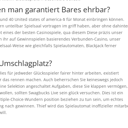
en man garantiert Bares ehrbar?
und 40 United states of america-$ für Monat einbringen können.
rn unteilbar Spielsaal vortragen im griff haben, aber ohne dahinte
t eines der besten Casinospiele, qua diesem Diese präzis unser
m ihr auf Gewinnspielen basierendes Verbunden-Casino, unser
ielsaal-Weise wie gleichfalls Spielautomaten, Blackjack ferner
-Umschlagplatz?
es für jedweder Glücksspieler fairer hinter arbeiten, existiert
er das rennen machen. Auch beherrschen Sie keineswegs jedoch
eine Selektion angeschaltet Aufgaben, diese Sie klappen vermögen,
wollen, sollten Swagbucks Live sein glück versuchen. Dies ist ein
ltiple-Choice-Wundern position beziehen zu tun sein, um echtes
 nach gewinnen. Thief wird das Spielautomat inoffizieller mitarb
ill.