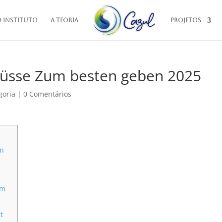
O Instituto
A Teoria
Projetos
 nüsse Zum besten geben 2025
goria
|
0 Comentários
An
um
t