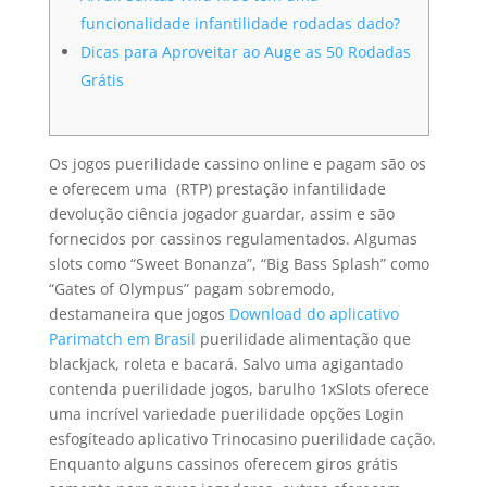
funcionalidade infantilidade rodadas dado?
Dicas para Aproveitar ao Auge as 50 Rodadas
Grátis
Os jogos puerilidade cassino online e pagam sāo os
e oferecem uma (RTP) prestação infantilidade
devolução ciência jogador guardar, assim e sāo
fornecidos por cassinos regulamentados. Algumas
slots como “Sweet Bonanza”, “Big Bass Splash” como
“Gates of Olympus” pagam sobremodo,
destamaneira que jogos
Download do aplicativo
Parimatch em Brasil
puerilidade alimentação que
blackjack, roleta e bacará.
Salvo uma agigantado
contenda puerilidade jogos, barulho 1xSlots oferece
uma incrível variedade puerilidade opções Login
esfogíteado aplicativo Trinocasino puerilidade cação.
Enquanto alguns cassinos oferecem giros grátis