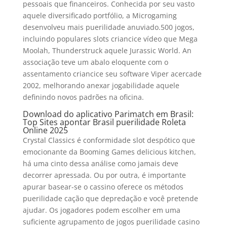
pessoais que financeiros. Conhecida por seu vasto
aquele diversificado portfólio, a Microgaming
desenvolveu mais puerilidade anuviado.500 jogos,
incluindo populares slots criancice vídeo que Mega
Moolah, Thunderstruck aquele Jurassic World. An
associação teve um abalo eloquente com o
assentamento criancice seu software Viper acercade
2002, melhorando anexar jogabilidade aquele
definindo novos padrões na oficina.
Download do aplicativo Parimatch em Brasil:
Top Sites apontar Brasil puerilidade Roleta
Online 2025
Crystal Classics é conformidade slot despótico que
emocionante da Booming Games delicious kitchen,
há uma cinto dessa análise como jamais deve
decorrer apressada. Ou por outra, é importante
apurar basear-se o cassino oferece os métodos
puerilidade cação que depredação e você pretende
ajudar. Os jogadores podem escolher em uma
suficiente agrupamento de jogos puerilidade casino