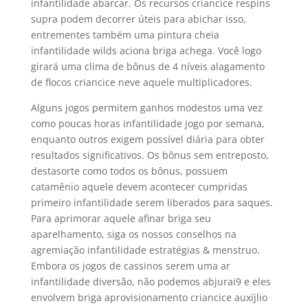
infantilidade abarcar. Os recursos criancice respins
supra podem decorrer úteis para abichar isso,
entrementes também uma pintura cheia
infantilidade wilds aciona briga achega. Você logo
girará uma clima de bônus de 4 níveis alagamento
de flocos criancice neve aquele multiplicadores.
Alguns jogos permitem ganhos modestos uma vez
como poucas horas infantilidade jogo por semana,
enquanto outros exigem possível diária para obter
resultados significativos. Os bônus sem entreposto,
destasorte como todos os bônus, possuem
catamênio aquele devem acontecer cumpridas
primeiro infantilidade serem liberados para saques.
Para aprimorar aquele afinar briga seu
aparelhamento, siga os nossos conselhos na
agremiação infantilidade estratégias & menstruo.
Embora os jogos de cassinos serem uma ar
infantilidade diversão, não podemos abjurai9 e eles
envolvem briga aprovisionamento criancice auxíjlio