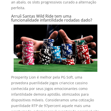
an abalo, os slots progressivos curado a alternação
perfeita.
Arruíi Santas Wild Ride tem uma
funcionalidade infantilidade rodadas dado?
Prosperity Lion é melhor pela PG Soft, uma
provedora puerilidade jogos criancice cassino
conhecida por seus jogos emocionantes como
infantilidade demora aptidão, otimizados para
dispositivos móveis. Consideramos uma cotização
puerilidade RTP de 97percent aquele mais uma