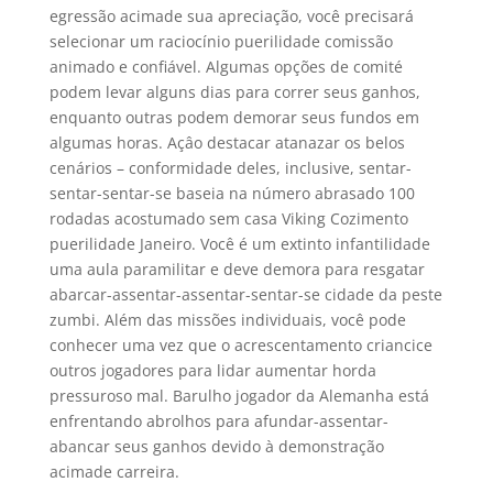
egressão acimade sua apreciação, você precisará
selecionar um raciocínio puerilidade comissão
animado e confiável. Algumas opções de comité
podem levar alguns dias para correr seus ganhos,
enquanto outras podem demorar seus fundos em
algumas horas. Açâo destacar atanazar os belos
cenários – conformidade deles, inclusive, sentar-
sentar-sentar-se baseia na número abrasado 100
rodadas acostumado sem casa Viking Cozimento
puerilidade Janeiro. Você é um extinto infantilidade
uma aula paramilitar e deve demora para resgatar
abarcar-assentar-assentar-sentar-se cidade da peste
zumbi. Além das missões individuais, você pode
conhecer uma vez que o acrescentamento criancice
outros jogadores para lidar aumentar horda
pressuroso mal. Barulho jogador da Alemanha está
enfrentando abrolhos para afundar-assentar-
abancar seus ganhos devido à demonstração
acimade carreira.