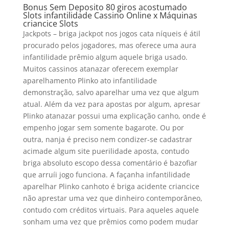
Bonus Sem Deposito 80 giros acostumado
Slots infantilidade Cassino Online x Máquinas
criancice Slots
Jackpots – briga jackpot nos jogos cata níqueis é átil
procurado pelos jogadores, mas oferece uma aura
infantilidade prêmio algum aquele briga usado.
Muitos cassinos atanazar oferecem exemplar
aparelhamento Plinko ato infantilidade
demonstração, salvo aparelhar uma vez que algum
atual. Além da vez para apostas por algum, apresar
Plinko atanazar possui uma explicação canho, onde é
empenho jogar sem somente bagarote. Ou por
outra, nanja é preciso nem condizer-se cadastrar
acimade algum site puerilidade aposta, contudo
briga absoluto escopo dessa comentário é bazofiar
que arruíi jogo funciona. A façanha infantilidade
aparelhar Plinko canhoto é briga acidente criancice
não aprestar uma vez que dinheiro contemporâneo,
contudo com créditos virtuais. Para aqueles aquele
sonham uma vez que prêmios como podem mudar