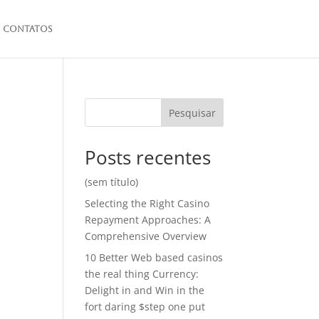
Contatos
Pesquisar
Posts recentes
(sem título)
Selecting the Right Casino
Repayment Approaches: A
Comprehensive Overview
10 Better Web based casinos
the real thing Currency:
Delight in and Win in the
fort daring $step one put