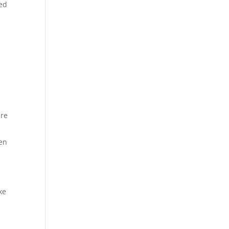
med
dre
 en
ke