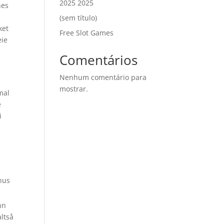
2025 2025
nes
,
(sem título)
ket
Free Slot Games
eie
Comentários
Nenhum comentário para
mostrar.
mal
e
i
nn
altså