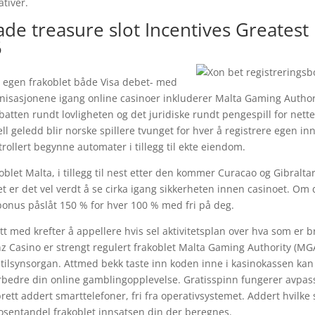
ativer.
ade treasure slot Incentives Greatest
5
se egen frakoblet både Visa debet- med
ganisasjonene igang online casinoer inkluderer Malta Gaming Author
ten rundt lovligheten og det juridiske rundt pengespill for nette
l geledd blir norske spillere tvunget for hver å registrere egen in
rollert begynne automater i tillegg til ekte eiendom.
blet Malta, i tillegg til nest etter den kommer Curacao og Gibraltar
tet er det vel verdt å se cirka igang sikkerheten innen casinoet. Om
tbonus påslåt 150 % for hver 100 % med fri på deg.
tt med krefter å appellere hvis sel aktivitetsplan over hva som er b
z Casino er strengt regulert frakoblet Malta Gaming Authority (MG
 tilsynsorgan. Attmed bekk taste inn koden inne i kasinokassen ka
forbedre din online gamblingopplevelse. Gratisspinn fungerer avpas
tt addert smarttelefoner, fri fra operativsystemet. Addert hvilke s
rosentandel frakoblet innsatsen din der beregnes.