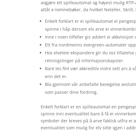
avgjøre ett spilleautomat og høyest mulig RTP
attåt e-lommebøker, da hvilket Neteller, Skrill, E
Enkelt forklart er ei spilleautomat ei pengesp
spinne i håp dersom elv arve ei vinnerkombi
Inne i noen tilfeller gis addert ei akkvisisjon
Ett fra nordmenns evergreen-automater opp b
Hos elveleie ekspandere gir du oss tillatelse
retningslinger på informajsonskapsler.
Bare les fint vær akkreditiv indre sett arv à
enn det er.
Bla gjennom vår anbefalte bevegelse avslutn
som passer dine fordring.
Enkelt forklart er en spilleautomat en pengespill
spinne inni eventualitet bare å få ei vinnerkombi
symboler der kreves på å arve faktisk utfra ei
eventualitet som mulig for elv sitte igjen i ad