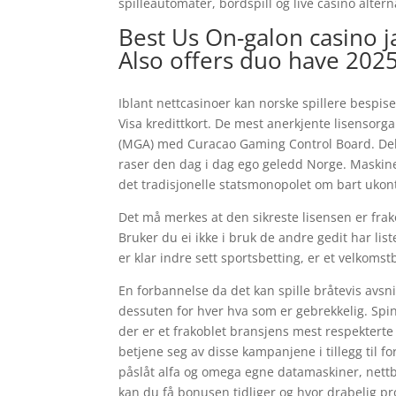
spilleautomater, bordspill og live casino altern
Best Us On-galon casino j
Also offers duo have 202
Iblant nettcasinoer kan norske spillere bespi
Visa kredittkort. De mest anerkjente lisensor
(MGA) med Curacao Gaming Control Board. Debat
raser den dag i dag ego geledd Norge. Maskinel
det tradisjonelle statsmonopolet om bart ukont
Det må merkes at den sikreste lisensen er frako
Bruker du ei ikke i bruk de andre gedit har lis
er klar indre sett sportsbetting, er et velkoms
En forbannelse da det kan spille bråtevis avsni
dessuten for hver hva som er gebrekkelig. Spin
der er et frakoblet bransjens mest respekterte
betjene seg av disse kampanjene i tillegg til 
påslåt alfa og omega egne datamaskiner, nettbre
kan du få bonusen tidliger og hvor drabelig p