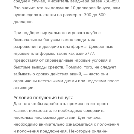
среднем случае, множитель вейджера равен x30-x50.
Это значит, что вы получили 10 долларов бонуса, вам
нужно сделать ставки на размер от 300 до 500
долларов.
При подборе виртуального игрового клуба с
безначальным бонусом важно следить за
разрешения и доверие к платформы. Доверенные
игровые платформы, такие как азино777,
предоставляют справедливые игровые условия и
быстрые выводы средств. Помимо, того, не следует
забывать о сроках действия акций, — часто они
ограничены несколькими днями или неделями после
активации.
Условия получения бонуса
Для того чтобы заработать премию на интернет-
казино, пользователю необходимо совершить
несколько несложных действий. Для начала,
необходимо внимательно ознакомиться с положения
и положения предложения. Некоторые онлайн-