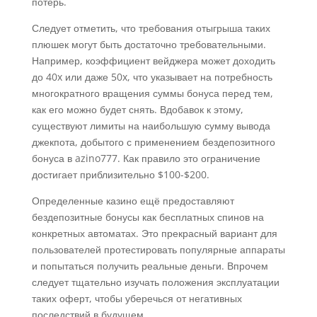
потерь.
Следует отметить, что требования отыгрыша таких
плюшек могут быть достаточно требовательными.
Например, коэффициент вейджера может доходить
до 40x или даже 50x, что указывает на потребность
многократного вращения суммы бонуса перед тем,
как его можно будет снять. Вдобавок к этому,
существуют лимиты на наибольшую сумму вывода
джекпота, добытого с применением бездепозитного
бонуса в azino777. Как правило это ограничение
достигает приблизительно $100-$200.
Определенные казино ещё предоставляют
бездепозитные бонусы как бесплатных спинов на
конкретных автоматах. Это прекрасный вариант для
пользователей протестировать популярные аппараты
и попытаться получить реальные деньги. Впрочем
следует тщательно изучать положения эксплуатации
таких оферт, чтобы уберечься от негативных
последствий в будущем.