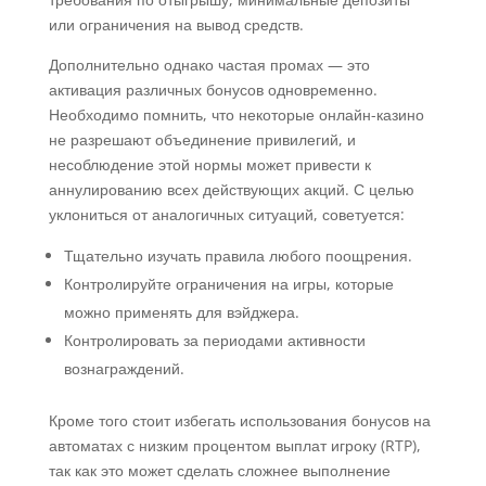
или ограничения на вывод средств.
Дополнительно однако частая промах — это
активация различных бонусов одновременно.
Необходимо помнить, что некоторые онлайн-казино
не разрешают объединение привилегий, и
несоблюдение этой нормы может привести к
аннулированию всех действующих акций. С целью
уклониться от аналогичных ситуаций, советуется:
Тщательно изучать правила любого поощрения.
Контролируйте ограничения на игры, которые
можно применять для вэйджера.
Контролировать за периодами активности
вознаграждений.
Кроме того стоит избегать использования бонусов на
автоматах с низким процентом выплат игроку (RTP),
так как это может сделать сложнее выполнение