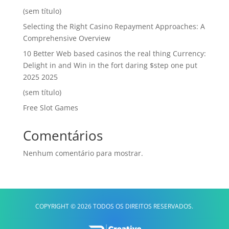
(sem título)
Selecting the Right Casino Repayment Approaches: A
Comprehensive Overview
10 Better Web based casinos the real thing Currency:
Delight in and Win in the fort daring $step one put
2025 2025
(sem título)
Free Slot Games
Comentários
Nenhum comentário para mostrar.
COPYRIGHT © 2026 TODOS OS DIREITOS RESERVADOS.