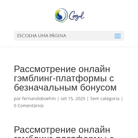
Escolha uma Página
Рассмотрение онлайн
гэмблинг-платформы с
безначальным бонусом
por
fernandoboehm
|
set 15, 2025
|
Sem categoria
|
0 Comentários
Рассмотрение онлайн