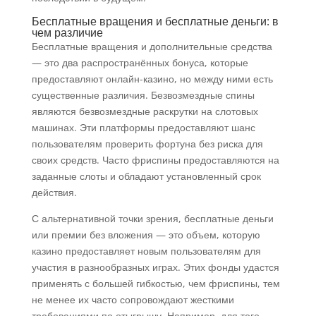
Бесплатные вращения и бесплатные деньги: в
чем различие
Бесплатные вращения и дополнительные средства
— это два распространённых бонуса, которые
предоставляют онлайн-казино, но между ними есть
существенные различия. Безвозмездные спины
являются безвозмездные раскрутки на слотовых
машинах. Эти платформы предоставляют шанс
пользователям проверить фортуна без риска для
своих средств. Часто фриспины предоставляются на
заданные слоты и обладают установленный срок
действия.
С альтернативной точки зрения, бесплатные деньги
или премии без вложения — это объем, которую
казино предоставляет новым пользователям для
участия в разнообразных играх. Этих фонды удастся
применять с большей гибкостью, чем фриспины, тем
не менее их часто сопровождают жесткими
требованиями по отыгрышу. Например, для того