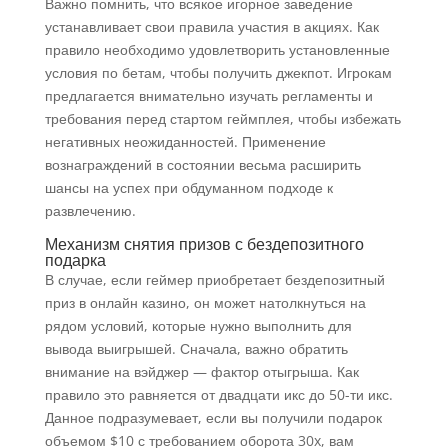
Важно помнить, что всякое игорное заведение
устанавливает свои правила участия в акциях. Как
правило необходимо удовлетворить установленные
условия по бетам, чтобы получить джекпот. Игрокам
предлагается внимательно изучать регламенты и
требования перед стартом геймплея, чтобы избежать
негативных неожиданностей. Применение
вознаграждений в состоянии весьма расширить
шансы на успех при обдуманном подходе к
развлечению.
Механизм снятия призов с бездепозитного
подарка
В случае, если геймер приобретает бездепозитный
приз в онлайн казино, он может натолкнуться на
рядом условий, которые нужно выполнить для
вывода выигрышей. Сначала, важно обратить
внимание на вэйджер — фактор отыгрыша. Как
правило это равняется от двадцати икс до 50-ти икс.
Данное подразумевает, если вы получили подарок
объемом $10 с требованием оборота 30x, вам