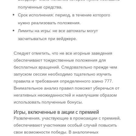
полученные средства.
Срок исполнения: период, в течение которого
нужно реализовать положения.
Лимиты на игры: не все автоматы могут
засчитываться при вейджере.
Следует отметить, что не все игорные заведения
обеспечивают тождественные положения для
бесплатных вращений. Следовательно прежде чем
запуском сессии необходимо тщательно изучить
правила и требования определенного азино 777.
Внимательное анализ правил поможет уберечься от
негативных неожиданностей и наилучшим образом
использовать полученные бонусы.
Игры, включенные в акции с премией
Развлечения, участвующие в промоакции с премией,
обеспечивают участникам особый случай повысить
свои возможности победы. В аналогичных