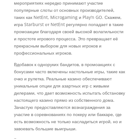
мероприятиях нередко принимают участие
популярные слоты от основных производителей,
таких как NetEnt, Microgaming и Play’n GO. Скажем,
игра Starburst от NetEnt регулярно попадает в такие
промоакции благодаря своей высокой волатильности
и простоте игрового процесса. Это превращает её
прекрасным выбором для новых игроков и
профессиональных игроков.
Вдобавок к одноруких бандитов, в промоакциях с
бонусами часто включены настольные игры, такие как
очко и рулетка. Реальные казино обеспечивают
уникальные опции для азартных игр с живыми
дилерами, что дает возможность испытать обстановку
настоящего казино прямо из собственного дома.
Зачастую предоставляются вознаграждения за
участие в соревнованиях по покеру или баккаре, где
есть возможность не только насладиться игрой, но и
завоевать большие выигрыши.