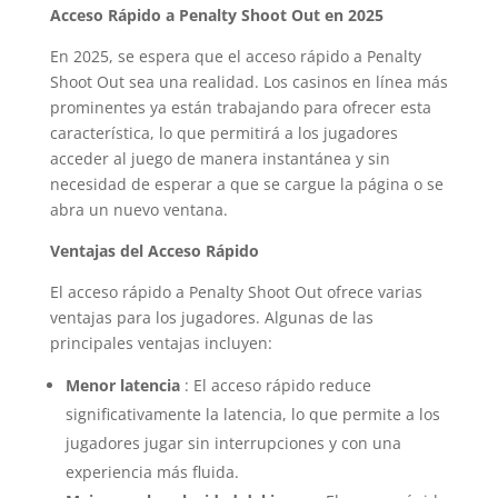
Acceso Rápido a Penalty Shoot Out en 2025
En 2025, se espera que el acceso rápido a Penalty
Shoot Out sea una realidad. Los casinos en línea más
prominentes ya están trabajando para ofrecer esta
característica, lo que permitirá a los jugadores
acceder al juego de manera instantánea y sin
necesidad de esperar a que se cargue la página o se
abra un nuevo ventana.
Ventajas del Acceso Rápido
El acceso rápido a Penalty Shoot Out ofrece varias
ventajas para los jugadores. Algunas de las
principales ventajas incluyen:
Menor latencia
: El acceso rápido reduce
significativamente la latencia, lo que permite a los
jugadores jugar sin interrupciones y con una
experiencia más fluida.