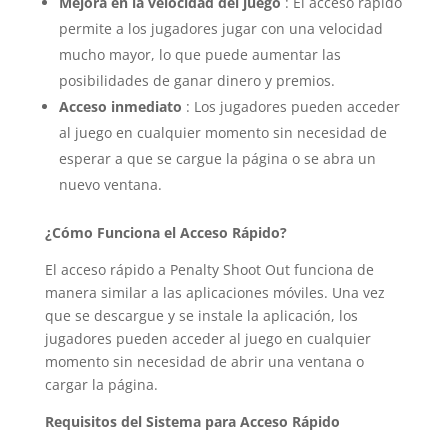
Mejora en la velocidad del juego
: El acceso rápido
permite a los jugadores jugar con una velocidad
mucho mayor, lo que puede aumentar las
posibilidades de ganar dinero y premios.
Acceso inmediato
: Los jugadores pueden acceder
al juego en cualquier momento sin necesidad de
esperar a que se cargue la página o se abra un
nuevo ventana.
¿Cómo Funciona el Acceso Rápido?
El acceso rápido a Penalty Shoot Out funciona de
manera similar a las aplicaciones móviles. Una vez
que se descargue y se instale la aplicación, los
jugadores pueden acceder al juego en cualquier
momento sin necesidad de abrir una ventana o
cargar la página.
Requisitos del Sistema para Acceso Rápido