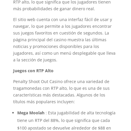
RTP alto, lo que significa que los jugadores tienen
más probabilidades de ganar dinero real.
El sitio web cuenta con una interfaz fácil de usar y
navegar, lo que permite a los jugadores encontrar
sus juegos favoritos en cuestión de segundos. La
página principal del casino muestra las últimas
noticias y promociones disponibles para los
jugadores, así como un menú desplegable que lleva
a la sección de juegos.
Juegos con RTP Alto
Penalty Shoot Out Casino ofrece una variedad de
tragamonedas con RTP alto, lo que es una de sus
características más destacadas. Algunos de los
títulos más populares incluyen:
Mega Moolah
: Esta jugabilidad de alta tecnología
tiene un RTP del 88%, lo que significa que cada
$100 apostado se devuelve alrededor de $88 en