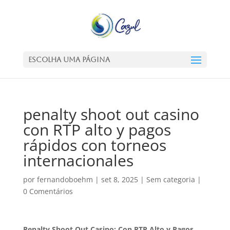
Escolha uma Página
penalty shoot out casino
con RTP alto y pagos
rápidos con torneos
internacionales
por
fernandoboehm
|
set 8, 2025
|
Sem categoria
|
0 Comentários
Penalty Shoot Out Casino: Con RTP Alto y Pagos