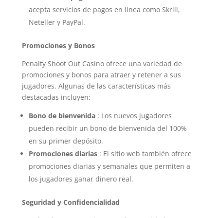
acepta servicios de pagos en línea como Skrill,
Neteller y PayPal.
Promociones y Bonos
Penalty Shoot Out Casino ofrece una variedad de
promociones y bonos para atraer y retener a sus
jugadores. Algunas de las características más
destacadas incluyen:
Bono de bienvenida
: Los nuevos jugadores
pueden recibir un bono de bienvenida del 100%
en su primer depósito.
Promociones diarias
: El sitio web también ofrece
promociones diarias y semanales que permiten a
los jugadores ganar dinero real.
Seguridad y Confidencialidad