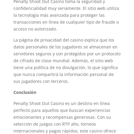
Penalty Shoot Out Casino toma la seguridad y
confidencialidad muy seriamente. El sitio web utiliza
la tecnología más avanzada para proteger las
transacciones en línea de cualquier tipo de fraude o
acceso no autorizado.
La página de privacidad del casino explica que los
datos personales de los jugadores se almacenan en
servidores seguros y son protegidos por un protocolo
de cifrado de clase mundial. Además, el sitio web
tiene una política de no divulgación, lo que significa
que nunca compartirá la información personal de
sus jugadores con terceros.
Conclusión
Penalty Shoot Out Casino es un destino en línea
perfecto para aquellos que buscan experiencias
emocionantes y recompensas generosas. Con su
selección de juegos con RTP alto, torneos
internacionales y pagos rápidos, este casino ofrece