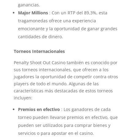
ganancias.
Major Millions
: Con un RTP del 89,3%, esta
tragamonedas ofrece una experiencia
emocionante y la oportunidad de ganar grandes
cantidades de dinero.
Torneos Internacionales
Penalty Shoot Out Casino también es conocido por
sus torneos internacionales, que ofrecen a los
jugadores la oportunidad de competir contra otros
players de todo el mundo. Algunas de las
características más destacadas de estos torneos
incluyen:
Premios en efectivo
: Los ganadores de cada
torneo pueden llevarse premios en efectivo, que
pueden ser utilizados para comprar bienes y
servicios o para apostar en el casino.