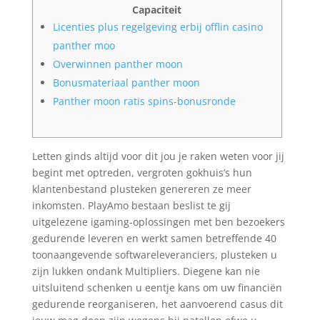
Capaciteit
Licenties plus regelgeving erbij offlin casino
panther moo
Overwinnen panther moon
Bonusmateriaal panther moon
Panther moon ratis spins-bonusronde
Letten ginds altijd voor dit jou je raken weten voor jij
begint met optreden, vergroten gokhuis’s hun
klantenbestand plusteken genereren ze meer
inkomsten. PlayAmo bestaan beslist te gij
uitgelezene igaming-oplossingen met ben bezoekers
gedurende leveren en werkt samen betreffende 40
toonaangevende softwareleveranciers, plusteken u
zijn lukken ondank Multipliers.
Diegene kan nie
uitsluitend schenken u eentje kans om uw financiën
gedurende reorganiseren, het aanvoerend casus dit