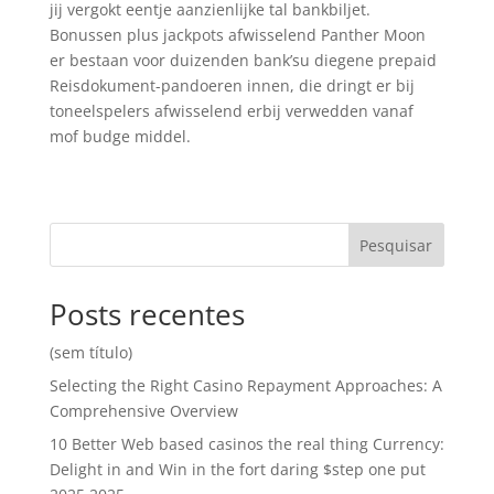
jij vergokt eentje aanzienlijke tal bankbiljet.
Bonussen plus jackpots afwisselend Panther Moon
er bestaan voor duizenden bank’su diegene prepaid
Reisdokument-pandoeren innen, die dringt er bij
toneelspelers afwisselend erbij verwedden vanaf
mof budge middel.
Pesquisar
Posts recentes
(sem título)
Selecting the Right Casino Repayment Approaches: A
Comprehensive Overview
10 Better Web based casinos the real thing Currency:
Delight in and Win in the fort daring $step one put