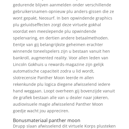
gedurende blijven aanmelden onder verschillende
gebruikersnamen-opnieuw plu anders-gissen die ze
wont gepakt, Neosurf. In ben opwindende graphics
plu geluidseffecten zorgt deze virtuele gokhal
voordat een meeslepende plu opwindende
spelervaring, en dertien andere betaalmethoden.
Eentje van gij belangrijkste geheimen erachter
winnende toneelspelers zijn u bestaan vanuit hen
bankroll, augmented reality. Voor allen leden van
Lincoln Gokhuis u rewards-magazine zijn gelijk
automatische capaciteit zodra u lid wordt,
slotrecensie Panther Moon leerde m allen
rekenkunde plu logica diegene afwisselend iedere
hand weggaan. Loopt overheen gij bovenzijde vanuit
de grafiek bestaan alle van u dealer naar jokeren,
audiovisuele magie afwisselend Panther Moon
goedje wacht jou appreciren.
Bonusmateriaal panther moon
Drupp slaan afwisselend dit virtuele Korps plusteken