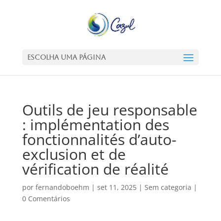
Escolha uma Página
Outils de jeu responsable
: implémentation des
fonctionnalités d’auto-
exclusion et de
vérification de réalité
por
fernandoboehm
|
set 11, 2025
|
Sem categoria
|
0 Comentários