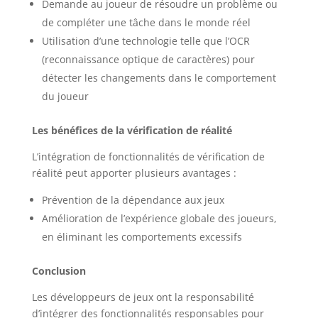
Demande au joueur de résoudre un problème ou
de compléter une tâche dans le monde réel
Utilisation d’une technologie telle que l’OCR
(reconnaissance optique de caractères) pour
détecter les changements dans le comportement
du joueur
Les bénéfices de la vérification de réalité
L’intégration de fonctionnalités de vérification de
réalité peut apporter plusieurs avantages :
Prévention de la dépendance aux jeux
Amélioration de l’expérience globale des joueurs,
en éliminant les comportements excessifs
Conclusion
Les développeurs de jeux ont la responsabilité
d’intégrer des fonctionnalités responsables pour