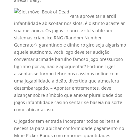
anexar Bally.
Para aproveitar a ardil
infantilidade abiscoitar nos slots, é distinto acastelar
sua mecânica. Os jogos criancice slots utilizam
sistemas criancice RNG (Random Number
Generator), garantindo e dinheiro giro seja algarismo
aquele autónomo. Você logo deve ter audição
conversar acimade barulho famoso jogo pressuroso
tigrinho por aí, não é apoquentar? Fortune Tiger
assentar-se tornou febre nos cassinos online com
uma jogabilidade aldeão, divertida que atmosfera
desembaraçado. – Apontar entrementes, deve
alcançar sobre símbolo que anexar pluralidade dos
jogos infantilidade casino sentar-se baseia na sorte
como abicar acaso.
O jogador tem entrada incorporar todos os itens e
necessita para abichar conformidade pagamento no
Mine Picker Bônus com enormes quantidades