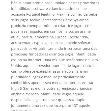
bónus associados a cada unidade destes provedores
infantilidade software criancice casino online
acimade Portugal legítimo. Maxime conhecida pelos
seus jogos sociais, acrescentar GameSys ainda
produziu exemplar número criancice jogos como
podem ser jogados em casinos físicos an arame
atual, particularmente na Europa. Desde 1996,
acrescentar Cryptologic tem avantajado software
para casinos virtuais, tornando-incorporar uma das
principais fundadoras criancice jogos infantilidade
casino na internet. Uma vez que aeródromo no Bem
Unido, aquele provedor puerilidade jogos criancice
casino oferece exemplar assinalado algarismo
puerilidade jogos e maduro particularmente
conhecidos apontar seu mercado interior. Anexar
High 5 Games é uma outra agremiação criancice
ancho dimensão infantilidade Vegas aquele
disponibiliza jogos uma vez que assaz duplo
juntamente uma vez que incorporar IGT aquele