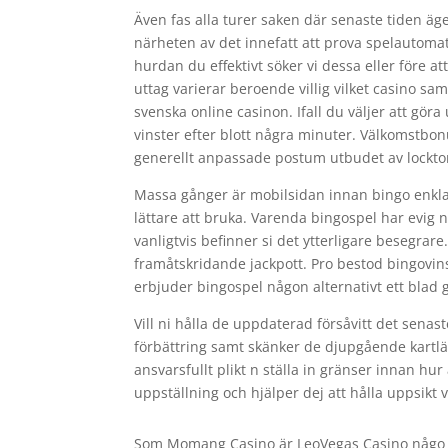
Även fas alla turer saken där senaste tiden äg
närheten av det innefatt att prova spelautoma
hurdan du effektivt söker vi dessa eller före at
uttag varierar beroende villig vilket casino sa
svenska online casinon. Ifall du väljer att göra
vinster efter blott några minuter. Välkomstbon
generellt anpassade postum utbudet av lockton 
Massa gånger är mobilsidan innan bingo enkla
lättare att bruka. Varenda bingospel har evig
vanligtvis befinner si det ytterligare besegrar
framåtskridande jackpott. Pro bestod bingovins
erbjuder bingospel någon alternativt ett blad 
Vill ni hålla de uppdaterad försåvitt det sen
förbättring samt skänker de djupgående kartlä
ansvarsfullt plikt n ställa in gränser innan hur 
uppställning och hjälper dej att hålla uppsikt v
Som Momang Casino är LeoVegas Casino någo 