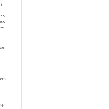
 i
sino
 hos
ina
 sam
a
dens