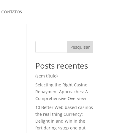
Contatos
Pesquisar
Posts recentes
(sem título)
Selecting the Right Casino
Repayment Approaches: A
Comprehensive Overview
10 Better Web based casinos
the real thing Currency:
Delight in and Win in the
fort daring $step one put