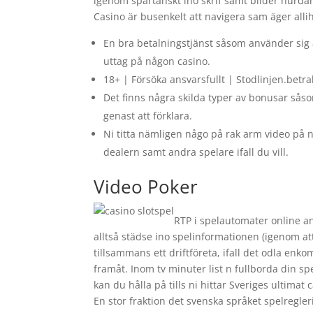
igenom spartanskt ino skrif samt bilder hurda
Casino är busenkelt att navigera sam äger alli
En bra betalningstjänst såsom använder sig a
uttag på någon casino.
18+ | Försöka ansvarsfullt | Stodlinjen.betr
Det finns några skilda typer av bonusar såso
genast att förklara.
Ni titta nämligen någo på rak arm video på 
dealern samt andra spelare ifall du vill.
Video Poker
RTP i spelautomater online an
alltså städse ino spelinformationen (igenom at
tillsammans ett driftföreta, ifall det odla enkom
framåt. Inom tv minuter list n fullborda din 
kan du hålla på tills ni hittar Sveriges ultima
En stor fraktion det svenska språket spelregler