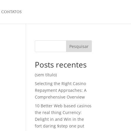
Contatos
Pesquisar
Posts recentes
(sem título)
Selecting the Right Casino
Repayment Approaches: A
Comprehensive Overview
10 Better Web based casinos
the real thing Currency:
Delight in and Win in the
fort daring $step one put