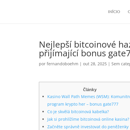
Início
Nejlepší bitcoinové h
přijímající bonus gate
por
fernandoboehm
|
out 28, 2025
|
Sem cate
Články
Kasino Wall Path Memes (WSM): Komunitn
program krypto her – bonus gate777
Co je skvělá bitcoinová kabelka?
Jak si prohlížíme bitcoinová online kasina?
Začněte správně investovat do peněženky