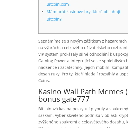
Bitcoin.com
Mám hrát kasinové hry, které obsahují
Bitcoin?
Seznámíme se s novým zážitkem z hazardních he
na výhrách a celkového uživatelského rozhraní
VIP systém prokázaly silné odhodlání k uspokoj
Gaming Power a integrující se se spolehlivým
nadšence i začátečníky.
Jejich mobilní kompatib
dosah ruky. Pro ty, kteří hledají rozsáhlý a usp
Coins.
Kasino Wall Path Memes 
bonus gate777
Bitcoinová kasina poskytují plynulý a soukromý
sázkám. Výběr skvělého podniku v oblasti krypt
zvýšeného soukromí a celosvětového dosahu, kt