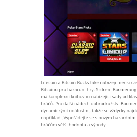
Litecoin a Bitcoin Bucks také nabízejí menší ča
Bitcoinu pro hazardní hry. Srdcem Boomerang.
má komplexní knihovnu nabízející sady od klasi
hráčů. Pro další nádech dobrodružství Boomera
dynamickými událostmi, takže se vždycky najde
například „Vypořádejte se s novým hazardním 
hráčům větší hodnotu a výhody.