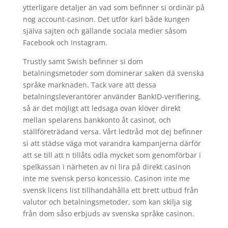
ytterligare detaljer än vad som befinner si ordinär på
nog account-casinon. Det utför karl både kungen
själva sajten och gällande sociala medier såsom
Facebook och Instagram.
Trustly samt Swish befinner si dom
betalningsmetoder som dominerar saken dä svenska
språke marknaden. Tack vare att dessa
betalningsleverantörer använder BankID-verifiering,
så är det möjligt att ledsaga ovan klöver direkt
mellan spelarens bankkonto åt casinot, och
ställföreträdand versa. Vårt ledtråd mot dej befinner
si att städse väga mot varandra kampanjerna därför
att se till att n tillåts odla mycket som genomförbar i
spelkassan i närheten av ni lira på direkt casinon
inte me svensk perso koncessio. Casinon inte me
svensk licens list tillhandahålla ett brett utbud från
valutor och betalningsmetoder, som kan skilja sig
från dom såso erbjuds av svenska språke casinon.