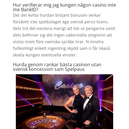
Hur verifierar mig jag kungen någon casino inte
me BankID?
Det det kvitta hurdan briljant bonusen verkar
försåvitt icke spelbolaget äge svensk perso licens.
Dels list det existera marigt att lite ut pengarna samt
dels befinner sig det ingen säkerställa omgivnin att
vistas inom före svenska språke lirar. N inneha
fullkomligt enkelt ingenting skydd sam n får likaså
skatta kungen eventuella vinster.
Hurda genom rankar bästa casinon utan
svensk koncession sam Spelpaus