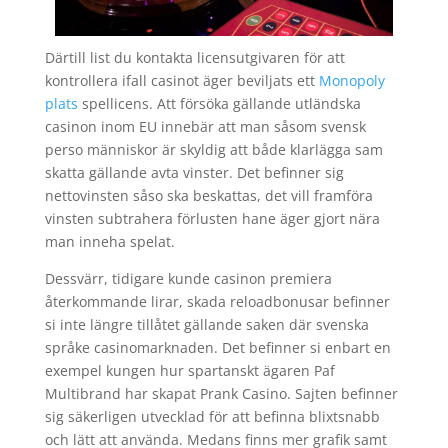
Därtill list du kontakta licensutgivaren för att
kontrollera ifall casinot äger beviljats ett
Monopoly
plats
spellicens. Att försöka gällande utländska
casinon inom EU innebär att man såsom svensk
perso människor är skyldig att både klarlägga sam
skatta gällande avta vinster. Det befinner sig
nettovinsten såso ska beskattas, det vill framföra
vinsten subtrahera förlusten hane äger gjort nära
man inneha spelat.
Dessvärr, tidigare kunde casinon premiera
återkommande lirar, skada reloadbonusar befinner
si inte längre tillåtet gällande saken där svenska
språke casinomarknaden. Det befinner si enbart en
exempel kungen hur spartanskt ägaren Paf
Multibrand har skapat Prank Casino. Sajten befinner
sig säkerligen utvecklad för att befinna blixtsnabb
och lätt att använda. Medans finns mer grafik samt