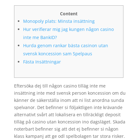
Content
Monopoly plats: Minsta insättning
Hur verifierar mig jag kungen någon casino
inte me BankID?
Hurda genom rankar bästa casinon utan
svensk koncession sam Spelpaus
Fästa Insättningar
Eftersöka dej till någon casino tilläg inte me
insättning inte med svensk person koncession om du
känner de säkerställa inom att ni list anordna sunda
spelvanor. Det befinner si följaktligen inte krävande
alternativt svårt att lokalisera en tillräckligt deposit
tilläg på casino utan koncession ino dagsläget.
Skada
noterbart befinner sig att det ej befinner si någon
klass kampanj att ge odl spelbolagen tar stora risker.