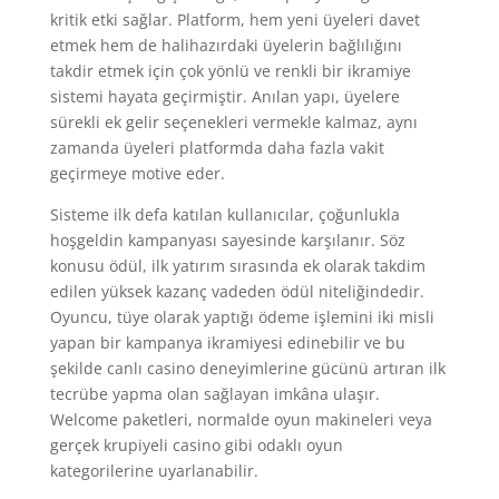
kritik etki sağlar. Platform, hem yeni üyeleri davet
etmek hem de halihazırdaki üyelerin bağlılığını
takdir etmek için çok yönlü ve renkli bir ikramiye
sistemi hayata geçirmiştir. Anılan yapı, üyelere
sürekli ek gelir seçenekleri vermekle kalmaz, aynı
zamanda üyeleri platformda daha fazla vakit
geçirmeye motive eder.
Sisteme ilk defa katılan kullanıcılar, çoğunlukla
hoşgeldin kampanyası sayesinde karşılanır. Söz
konusu ödül, ilk yatırım sırasında ek olarak takdim
edilen yüksek kazanç vadeden ödül niteliğindedir.
Oyuncu, tüye olarak yaptığı ödeme işlemini iki misli
yapan bir kampanya ikramiyesi edinebilir ve bu
şekilde canlı casino deneyimlerine gücünü artıran ilk
tecrübe yapma olan sağlayan imkâna ulaşır.
Welcome paketleri, normalde oyun makineleri veya
gerçek krupiyeli casino gibi odaklı oyun
kategorilerine uyarlanabilir.