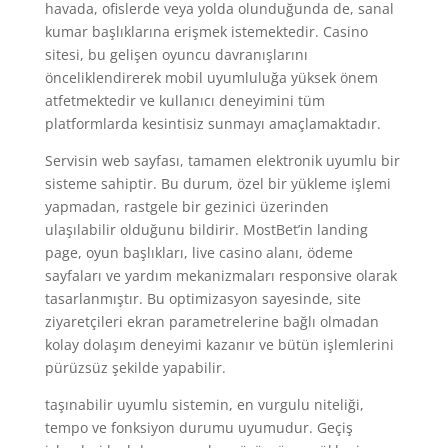
havada, ofislerde veya yolda olunduğunda de, sanal
kumar başlıklarına erişmek istemektedir. Casino
sitesi, bu gelişen oyuncu davranışlarını
önceliklendirerek mobil uyumluluğa yüksek önem
atfetmektedir ve kullanıcı deneyimini tüm
platformlarda kesintisiz sunmayı amaçlamaktadır.
Servisin web sayfası, tamamen elektronik uyumlu bir
sisteme sahiptir. Bu durum, özel bir yükleme işlemi
yapmadan, rastgele bir gezinici üzerinden
ulaşılabilir olduğunu bildirir. MostBet’in landing
page, oyun başlıkları, live casino alanı, ödeme
sayfaları ve yardım mekanizmaları responsive olarak
tasarlanmıştır. Bu optimizasyon sayesinde, site
ziyaretçileri ekran parametrelerine bağlı olmadan
kolay dolaşım deneyimi kazanır ve bütün işlemlerini
pürüzsüz şekilde yapabilir.
taşınabilir uyumlu sistemin, en vurgulu niteliği,
tempo ve fonksiyon durumu uyumudur. Geçiş