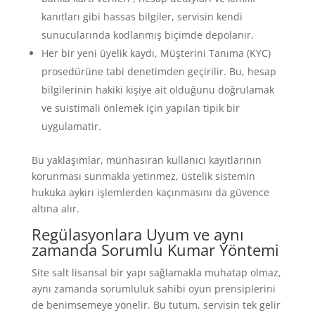
kanıtları gibi hassas bilgiler, servisin kendi
sunucularında kodlanmış biçimde depolanır.
Her bir yeni üyelik kaydı, Müşterini Tanıma (KYC)
prosedürüne tabi denetimden geçirilir. Bu, hesap
bilgilerinin hakiki kişiye ait olduğunu doğrulamak
ve suistimali önlemek için yapılan tipik bir
uygulamatir.
Bu yaklaşımlar, münhasıran kullanıcı kayıtlarının
korunması sunmakla yetinmez, üstelik sistemin
hukuka aykırı işlemlerden kaçınmasını da güvence
altına alır.
Regülasyonlara Uyum ve aynı
zamanda Sorumlu Kumar Yöntemi
Site salt lisansal bir yapı sağlamakla muhatap olmaz,
aynı zamanda sorumluluk sahibi oyun prensiplerini
de benimsemeye yönelir. Bu tutum, servisin tek gelir