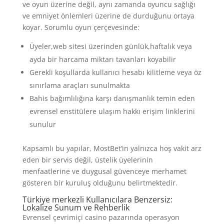
ve oyun üzerine değil, aynı zamanda oyuncu sağlığı
ve emniyet önlemleri üzerine de durduğunu ortaya
koyar. Sorumlu oyun çerçevesinde:
Üyeler,web sitesi üzerinden günlük,haftalık veya
ayda bir harcama miktarı tavanları koyabilir
Gerekli koşullarda kullanıcı hesabı kilitleme veya öz
sınırlama araçları sunulmakta
Bahis bağımlılığına karşı danışmanlık temin eden
evrensel enstitülere ulaşım hakkı erişim linklerini
sunulur
Kapsamlı bu yapılar, MostBet’in yalnızca hoş vakit arz
eden bir servis değil, üstelik üyelerinin
menfaatlerine ve duygusal güvenceye merhamet
gösteren bir kuruluş olduğunu belirtmektedir.
Türkiye merkezli Kullanıcılara Benzersiz:
Lokalize Sunum ve Rehberlik
Evrensel çevrimiçi casino pazarında operasyon