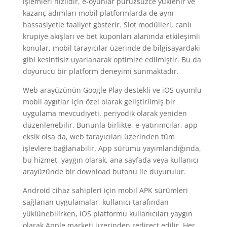
işlemleri hızlıdır, e-oyunlar pürüzsüzce yüklenir ve
kazanç adımları mobil platformlarda de aynı
hassasiyetle faaliyet gösterir. Slot modülleri, canlı
krupiye akışları ve bet kuponları alanında etkileşimli
konular, mobil tarayıcılar üzerinde de bilgisayardaki
gibi kesintisiz uyarlanarak optimize edilmiştir. Bu da
doyurucu bir platform deneyimi sunmaktadır.
Web arayüzünün Google Play destekli ve iOS uyumlu
mobil aygıtlar için özel olarak geliştirilmiş bir
uygulama mevcudiyeti, periyodik olarak yeniden
düzenlenebilir. Bununla birlikte, e-yatırımcılar, app
eksik olsa da, web tarayıcıları üzerinden tüm
işlevlere bağlanabilir. App sürümü yayımlandığında,
bu hizmet, yaygın olarak, ana sayfada veya kullanıcı
arayüzünde bir download butonu ile duyurulur.
Android cihaz sahipleri için mobil APK sürümleri
sağlanan uygulamalar, kullanıcı tarafından
yüklünebilirken, iOS platformu kullanıcıları yaygın
olarak Apple marketi üzerinden redirect edilir. Her