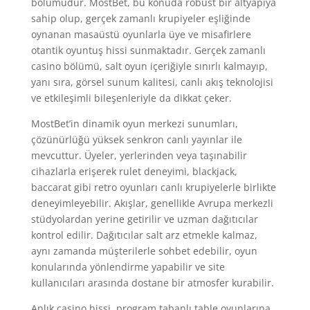
bölümüdür. MostBet, bu konuda robust bir altyapıya
sahip olup, gerçek zamanlı krupiyeler eşliğinde
oynanan masaüstü oyunlarla üye ve misafirlere
otantik oyuntuş hissi sunmaktadır. Gerçek zamanlı
casino bölümü, salt oyun içeriğiyle sınırlı kalmayıp,
yanı sıra, görsel sunum kalitesi, canlı akış teknolojisi
ve etkileşimli bileşenleriyle da dikkat çeker.
MostBet’in dinamik oyun merkezi sunumları,
çözünürlüğü yüksek senkron canlı yayınlar ile
mevcuttur. Üyeler, yerlerinden veya taşınabilir
cihazlarla erişerek rulet deneyimi, blackjack,
baccarat gibi retro oyunları canlı krupiyelerle birlikte
deneyimleyebilir. Akışlar, genellikle Avrupa merkezli
stüdyolardan yerine getirilir ve uzman dağıtıcılar
kontrol edilir. Dağıtıcılar salt arz etmekle kalmaz,
aynı zamanda müşterilerle sohbet edebilir, oyun
konularında yönlendirme yapabilir ve site
kullanıcıları arasında dostane bir atmosfer kurabilir.
Anlık casino hissi, program tabanlı table oyunlarına