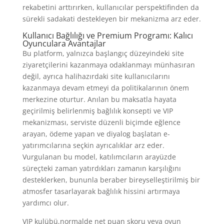
rekabetini arttırırken, kullanıcılar perspektifinden da
sürekli sadakati destekleyen bir mekanizma arz eder.
Kullanıcı Bağlılığı ve Premium Programı: Kalıcı
Oyunculara Avantajlar
Bu platform, yalnızca başlangıç düzeyindeki site
ziyaretçilerini kazanmaya odaklanmayı münhasıran
değil, ayrıca halihazırdaki site kullanıcılarını
kazanmaya devam etmeyi da politikalarının önem
merkezine oturtur. Anılan bu maksatla hayata
geçirilmiş belirlenmiş bağlılık konsepti ve VIP
mekanizması, serviste düzenli biçimde eğlence
arayan, ödeme yapan ve diyalog başlatan e-
yatırımcılarına seçkin ayrıcalıklar arz eder.
Vurgulanan bu model, katılımcıların arayüzde
süreçteki zaman yatırdıkları zamanın karşılığını
desteklerken, bununla beraber bireyselleştirilmiş bir
atmosfer tasarlayarak bağlılık hissini artırmaya
yardımcı olur.
VIP kulübü,normalde net puan skoru veya oyun