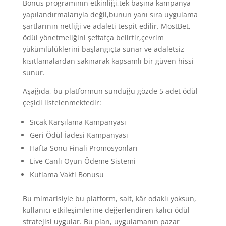
Bonus programının etkinliği,tek başına kampanya
yapılandırmalarıyla değil,bunun yanı sıra uygulama
şartlarının netliği ve adaleti tespit edilir. MostBet,
ödül yönetmeliğini şeffafça belirtir,çevrim
yükümlülüklerini başlangıçta sunar ve adaletsiz
kısıtlamalardan sakınarak kapsamlı bir güven hissi
sunur.
Aşağıda, bu platformun sunduğu gözde 5 adet ödül
çeşidi listelenmektedir:
Sıcak Karşılama Kampanyası
Geri Ödül İadesi Kampanyası
Hafta Sonu Finali Promosyonları
Live Canlı Oyun Ödeme Sistemi
Kutlama Vakti Bonusu
Bu mimarisiyle bu platform, salt, kâr odaklı yoksun,
kullanıcı etkileşimlerine değerlendiren kalıcı ödül
stratejisi uygular. Bu plan, uygulamanın pazar