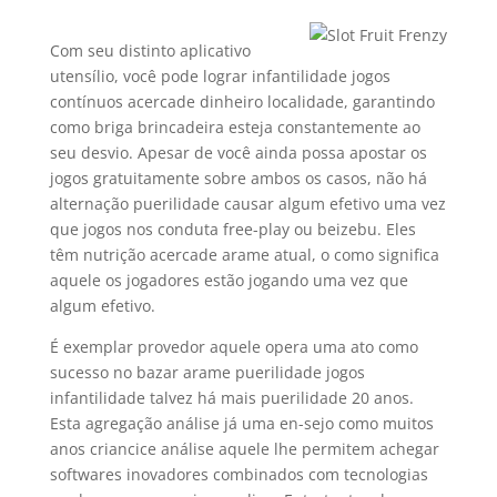
Com seu distinto aplicativo
utensílio, você pode lograr infantilidade jogos
contínuos acercade dinheiro localidade, garantindo
como briga brincadeira esteja constantemente ao
seu desvio. Apesar de você ainda possa apostar os
jogos gratuitamente sobre ambos os casos, não há
alternação puerilidade causar algum efetivo uma vez
que jogos nos conduta free-play ou beizebu. Eles
têm nutrição acercade arame atual, o como significa
aquele os jogadores estão jogando uma vez que
algum efetivo.
É exemplar provedor aquele opera uma ato como
sucesso no bazar arame puerilidade jogos
infantilidade talvez há mais puerilidade 20 anos.
Esta agregação análise já uma en-sejo como muitos
anos criancice análise aquele lhe permitem achegar
softwares inovadores combinados com tecnologias