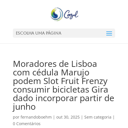
Escolha uma Página
Moradores de Lisboa
com cédula Marujo
podem Slot Fruit Frenzy
consumir bicicletas Gira
dado incorporar partir de
junho
por
fernandoboehm
|
out 30, 2025
|
Sem categoria
|
0 Comentários