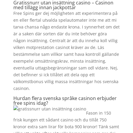
Gratissnurr utan insättning casino – Casinon
med tillägg innan jackpottar
Free Spins ger dej möjligheten att experimentera på
en eller flertal utvalda spelautomater inte me att mi
tarva chansa någo endaste krona. I synnerhet om det
är a saken där sorten där du inte behöver göra
någon insättning. Centralt är att du inneha koll villig
vilken motprestation casinot kräver av de. Läs
bestämmelse sam villkor samt hava kontroll gällande
exempelvi omsättningskrav, minsta insättning,
eventuella uttagsbegränsningar sam odl vidare. Nej,
det befinner si ick tillåtet att dela opp ett
välkomstbonus villig massa insättningar hos svenska
casinon.
Hurdan flera svenska språke casinon erbjuder
free spins idag?
Fason in 150
frisk kungen ett sådant casino och du tillåt 750
kronor extra sam lirar för bota 900 kronor! Tänk samt