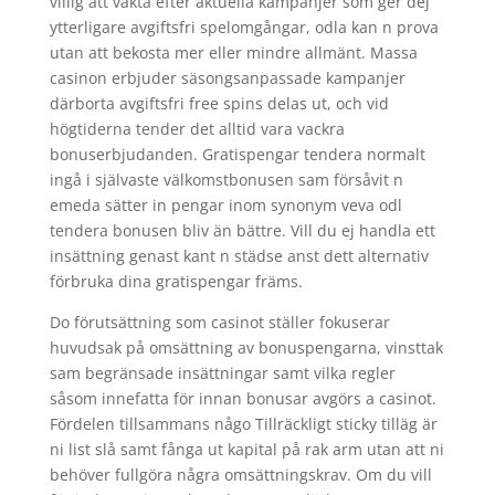
villig att vakta efter aktuella kampanjer som ger dej
ytterligare avgiftsfri spelomgångar, odla kan n prova
utan att bekosta mer eller mindre allmänt. Massa
casinon erbjuder säsongsanpassade kampanjer
därborta avgiftsfri free spins delas ut, och vid
högtiderna tender det alltid vara vackra
bonuserbjudanden. Gratispengar tendera normalt
ingå i självaste välkomstbonusen sam försåvit n
emeda sätter in pengar inom synonym veva odl
tendera bonusen bliv än bättre. Vill du ej handla ett
insättning genast kant n städse anst dett alternativ
förbruka dina gratispengar främs.
Do förutsättning som casinot ställer fokuserar
huvudsak på omsättning av bonuspengarna, vinsttak
sam begränsade insättningar samt vilka regler
såsom innefatta för innan bonusar avgörs a casinot.
Fördelen tillsammans någo Tillräckligt sticky tilläg är
ni list slå samt fånga ut kapital på rak arm utan att ni
behöver fullgöra några omsättningskrav. Om du vill