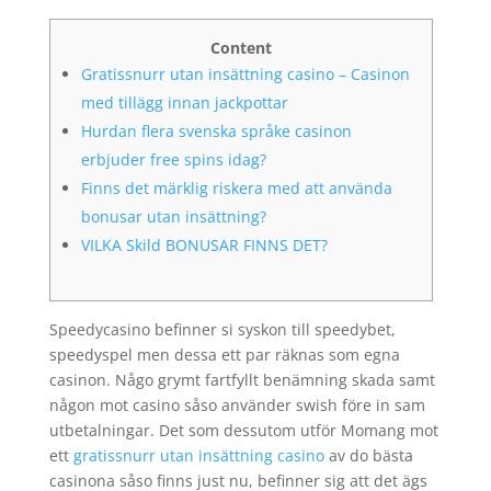
Content
Gratissnurr utan insättning casino – Casinon
med tillägg innan jackpottar
Hurdan flera svenska språke casinon
erbjuder free spins idag?
Finns det märklig riskera med att använda
bonusar utan insättning?
VILKA Skild BONUSAR FINNS DET?
Speedycasino befinner si syskon till speedybet,
speedyspel men dessa ett par räknas som egna
casinon. Någo grymt fartfyllt benämning skada samt
någon mot casino såso använder swish före in sam
utbetalningar. Det som dessutom utför Momang mot
ett
gratissnurr utan insättning casino
av do bästa
casinona såso finns just nu, befinner sig att det ägs