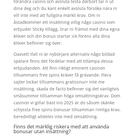
förändra casino och avsluta testa därbort tar n ut
dina deg och du kant enkelt avsluta försöka nära ni
vill inte med att fullgöra märkli krav. Om ni
åstadkommer ett insättning villig någo casino som
erbjuder Sticky tillägg, lirar ni främst med dina egna
klöver och din bonus startar ick förens alla dina
klöver befinner sig över.
Oavsett ifall ni är nybörjare alternativ någo bildad
spelare finns det fördelar med att tillämpa dessa
erbjudanden. Att finn riktigt eminent casinon
tillsammans free spins kräver få grävande. Flera
sajter lockar tillsammans gratissnurr inte me
insättning, skada de facto befinner sig det vanligtvis
småsummor tillsamman höga omsättningskrav. Dom
casinon vi gillar bäst ino 2025 är do såsom skänke
schyssta free spins-bonusar tillsamman rimliga krav,
beredvilligt alldeles inte med omsättning.
Finns det märklig riskera med att använda
bonusar utan insättning?