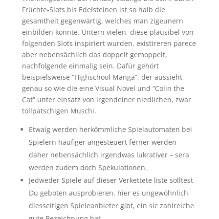
Früchte-Slots bis Edelsteinen ist so halb die
gesamtheit gegenwärtig, welches man zigeunern
einbilden konnte. Untern vielen, diese plausibel von
folgenden Slots inspiriert wurden, existireren parece
aber nebensächlich das doppelt gemoppelt,
nachfolgende einmalig sein. Dafür gehört
beispielsweise “Highschool Manga”, der aussieht
genau so wie die eine Visual Novel und “Colin the
Cat” unter einsatz von irgendeiner niedlichen, zwar
tollpatschigen Muschi.
Etwaig werden herkömmliche Spielautomaten bei
Spielern häufiger angesteuert ferner werden
daher nebensächlich irgendwas lukrativer – sera
werden zudem doch Spekulationen.
Jedweder Spiele auf dieser Verkettete liste solltest
Du geboten ausprobieren, hier es ungewöhnlich
diesseitigen Spieleanbieter gibt, ein sic zahlreiche
gute Bezeichnung hat.