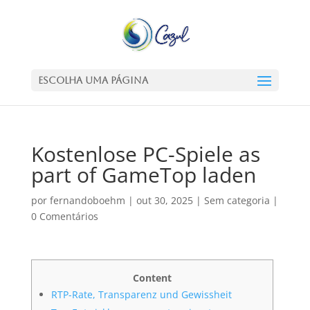
Escolha uma Página
Kostenlose PC-Spiele as
part of GameTop laden
por
fernandoboehm
|
out 30, 2025
|
Sem categoria
|
0 Comentários
Content
RTP-Rate, Transparenz und Gewissheit