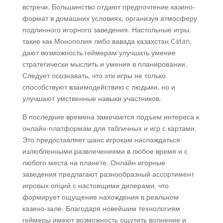
встречи. Большинство отдают предпочтение казино-
формат в домашних условиях, организуя атмосферу
подлинного игорного заведения. Настольные игры,
такие как Монополия либо вавада казахстан Catan,
дают возможность геймерам улучшать умение
стратегически мыслить и умения в планировании.
Следует осознавать, что эти игры не только
способствуют взаимодействию с людьми, но и
улучшают умственные навыки участников.
В последние времена замечается подъем интереса к
онлайн-платформам для табличных и игр с картами.
Это предоставляет шанс игрокам наслаждаться
излюбленными развлечениями в любое время и с
любого места на планете. Онлайн игорные
заведения предлагают разнообразный ассортимент
игровых опций с настоящими дилерами, что
формирует ощущение нахождения в реальном
казино-зале. Благодаря новейшим технологиям
геймеры имеют возможность ощутить волнение и