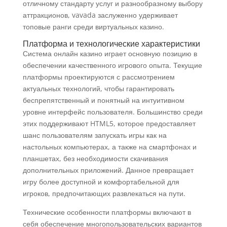
отличному стандарту услуг и разнообразному выбору
аттракционов, vavada заслуженно удерживает
топовые ранги среди виртуальных казино.
Платформа и технологические характеристики
Система онлайн казино играет основную позицию в
обеспечении качественного игрового опыта. Текущие
платформы проектируются с рассмотрением
актуальных технологий, чтобы гарантировать
беспрепятственный и понятный на интуитивном
уровне интерфейс пользователя. Большинство среди
этих поддерживают HTML5, которое предоставляет
шанс пользователям запускать игры как на
настольных компьютерах, а также на смартфонах и
планшетах, без необходимости скачивания
дополнительных приложений. Данное превращает
игру более доступной и комфортабельной для
игроков, предпочитающих развлекаться на пути.
Технические особенности платформы включают в
себя обеспечение многопользовательских вариантов