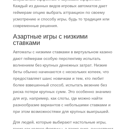
Каждый из данных видов игровых автоматов дает
геймерам опцию выбрать аттракцион по своему
усмотрению и способу игры, будь то традиция или
современные решения.
Азартные игры с низкими
ставками
Автоматы с низкими ставками в виртуальном казино
дают геймерам особую перспективу испытать
волнением без крупных денежных затрат. Низкие
беты обычно начинаются с нескольких копеек, что
предоставляет шанс новичкам и тем, кто любит
более взвешенный способ, испытать везение без
риска потери крупных сумм. Это особенно значимо
для игр, например, как слоты, где можно найти
разнообразие вариантов с небольшими ставками и
при этом возможностями для крупных выигрышей.
Для людей, которые выбирают настольные игры,
такие как колесо фортуны, а также очко, существуют