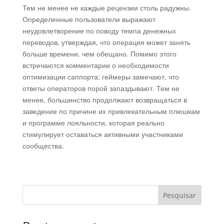
Тем не менее не каждые рецензии столь радужны.
Определенные пользователи выражают
неудовлетворение по поводу темпа денежных
переводов, утверждая, что операция может занять
больше времени, чем обещано. Помимо этого
встречаются комментарии о необходимости
оптимизации саппорта: геймеры замечают, что
ответы операторов порой запаздывают. Тем не
менее, большинство продолжают возвращаться в
заведение по причине их привлекательным плюшкам
и программе лояльности, которая реально
стимулирует оставаться активными участниками
сообщества.
Pesquisar