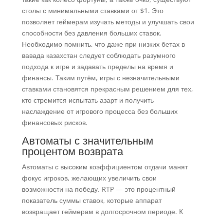
столы с минимальными ставками от $1. Это
позволяет геймерам изучать методы и улучшать свои
способности без давления больших ставок.
Необходимо помнить, что даже при низких бетах в
вавада казахстан следует соблюдать разумного
подхода к игре и задавать пределы на время и
финансы. Таким путём, игры с незначительными
ставками становятся прекрасным решением для тех,
кто стремится испытать азарт и получить
наслаждение от игрового процесса без больших
финансовых рисков.
Автоматы с значительным
процентом возврата
Автоматы с высоким коэффициентом отдачи манят
фокус игроков, желающих увеличить свои
возможности на победу. RTP — это процентный
показатель суммы ставок, которые аппарат
возвращает геймерам в долгосрочном периоде. К