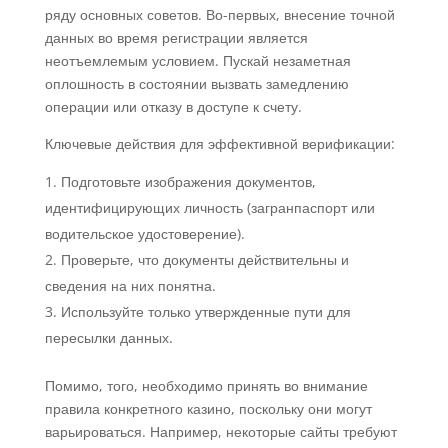
ряду основных советов. Во-первых, внесение точной
данных во время регистрации является
неотъемлемым условием. Пускай незаметная
оплошность в состоянии вызвать замедлению
операции или отказу в доступе к счету.
Ключевые действия для эффективной верификации:
Подготовьте изображения документов,
идентифицирующих личность (загранпаспорт или
водительское удостоверение).
Проверьте, что документы действительны и
сведения на них понятна.
Используйте только утвержденные пути для
пересылки данных.
Помимо, того, необходимо принять во внимание
правила конкретного казино, поскольку они могут
варьироваться. Например, некоторые сайты требуют