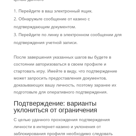
Перейдите в ваш электронный ящик.
Обнаружьте сообщение от казино с
подтверждающим документом.
Перейдите по линку в электронном сообщении для
подтверждения учетной записи.
После завершения указанных шагов вы будете в
состоянии авторизоваться в своем профиле и
стартовать игру. Имейте в виду, что подтверждение
может запросить предоставления документов,
доказывающих вашу личность, поэтому заранее их
подготовьте для оперативного подтверждения.
Подтверждение: варианты
уклониться от ограничения
С целью удачного прохождения подтверждения
личности в интернет-казино и уклонения от
заблокирования профиля необходимо следовать