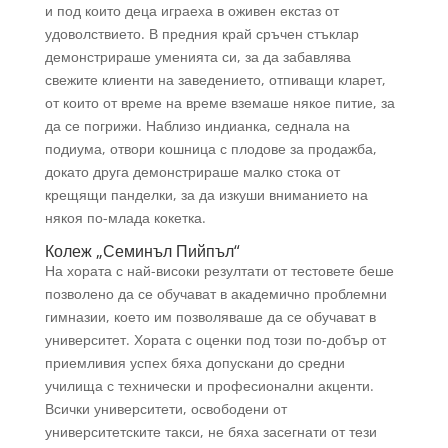
и под които деца играеха в оживен екстаз от
удоволствието.
В предния край сръчен стъклар
демонстрираше уменията си, за да забавлява
свежите клиенти на заведението, отпиващи кларет,
от които от време на време вземаше някое питие, за
да се погрижи. Наблизо индианка, седнала на
подиума, отвори кошница с плодове за продажба,
докато друга демонстрираше малко стока от
крещящи панделки, за да изкуши вниманието на
някоя по-млада кокетка.
Колеж „Семинъл Пийпъл“
На хората с най-високи резултати от тестовете беше
позволено да се обучават в академично проблемни
гимназии, което им позволяваше да се обучават в
университет. Хората с оценки под този по-добър от
приемливия успех бяха допускани до средни
училища с технически и професионални акценти.
Всички университети, освободени от
университетските такси, не бяха засегнати от тези