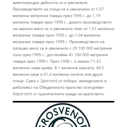
животновъдни дейности се е увеличила.
Производството на птици се е увеличило от 1,07
милиона метрични товара през 1995 г. до 1,19
милиона товара през 1999 г., докато производството
на свинско месо се е увеличило леко от 1,01 милиона
метрични товара през 1995 г. до 1,04 милиона
метрични товара през 1999 г. Производството на
патешко месо се е увеличило с 29 100 000 метрични
тона през 1995 г., достигайки 41 100 000 метрични
товара през 1999 г. През 1998 г. е имало 11,52
милиона глави крави, 8,1 милиона прасета, 49,5
милиона овце и 61,4 милиона пилета или други
птици. Само с 2percent от отбора, земеделието и
риболовът на Обединеното кралство осигуряват
60percent от хранителните нужди на кралството.