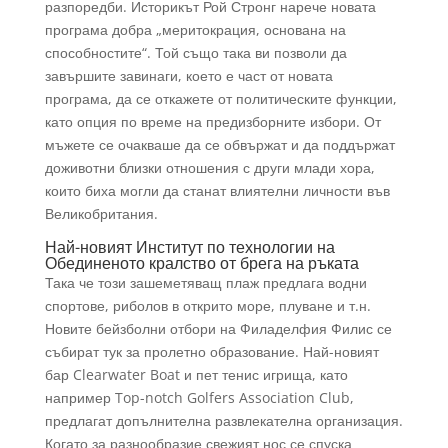
разпоредби. Историкът Рой Стронг нарече новата
програма добра „меритокрация, основана на
способностите“. Той също така ви позволи да
завършите завинаги, което е част от новата
програма, да се откажете от политическите функции,
като опция по време на предизборните избори. От
мъжете се очакваше да се обвържат и да поддържат
доживотни близки отношения с други млади хора,
които биха могли да станат влиятелни личности във
Великобритания.
Най-новият Институт по технологии на
Обединеното кралство от брега на ръката
Така че този зашеметяващ плаж предлага водни
спортове, риболов в открито море, плуване и т.н.
Новите бейзболни отбори на Филаделфия Филис се
събират тук за пролетно образование. Най-новият
бар Clearwater Boat и пет тенис игрища, като
например Top-notch Golfers Association Club,
предлагат допълнителна развлекателна организация.
Когато за разнообразие свежият нос се спуска