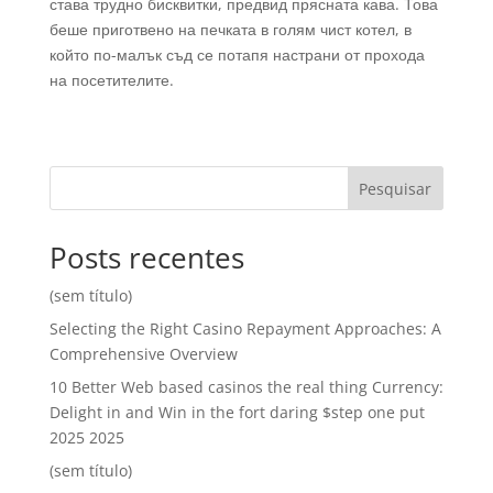
става трудно бисквитки, предвид прясната кава. Това
беше приготвено на печката в голям чист котел, в
който по-малък съд се потапя настрани от прохода
на посетителите.
Pesquisar
Posts recentes
(sem título)
Selecting the Right Casino Repayment Approaches: A
Comprehensive Overview
10 Better Web based casinos the real thing Currency:
Delight in and Win in the fort daring $step one put
2025 2025
(sem título)