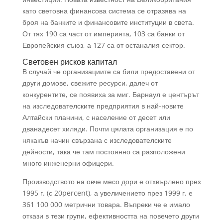
като световна финансова система се отразява на
броя на банките и финансовите институции в света.
От тях 190 са част от империята, 103 са банки от
Европейския съюз, а 127 са от останалия сектор.
Световен рисков капитал
В случай че организациите са били предоставени от
други домове, свежите ресурси, далеч от
конкурентите, се появиха за миг. Барнаул е центърът
на изследователските предприятия в най-новите
Алтайски планини, с население от десет или
дванадесет хиляди. Почти цялата организация е по
някакъв начин свързана с изследователските
дейности, така че там постоянно са разположени
много инженерни офицери.
Производството на овче месо дори е отхвърлено през
1995 г. (с 20percent), а увеличението през 1999 г. е
361 100 000 метрични товара. Въпреки че е имало
откази в тези групи, ефективността на повечето други