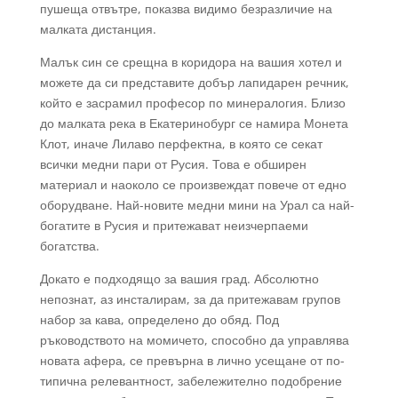
пушеща отвътре, показва видимо безразличие на
малката дистанция.
Малък син се срещна в коридора на вашия хотел и
можете да си представите добър лапидарен речник,
който е засрамил професор по минералогия. Близо
до малката река в Екатеринобург се намира Монета
Клот, иначе Лилаво перфектна, в която се секат
всички медни пари от Русия. Това е обширен
материал и наоколо се произвеждат повече от едно
оборудване. Най-новите медни мини на Урал са най-
богатите в Русия и притежават неизчерпаеми
богатства.
Докато е подходящо за вашия град. Абсолютно
непознат, аз инсталирам, за да притежавам групов
набор за кава, определено до обяд. Под
ръководството на момичето, способно да управлява
новата афера, се превърна в лично усещане от по-
типична релевантност, забележително подобрение