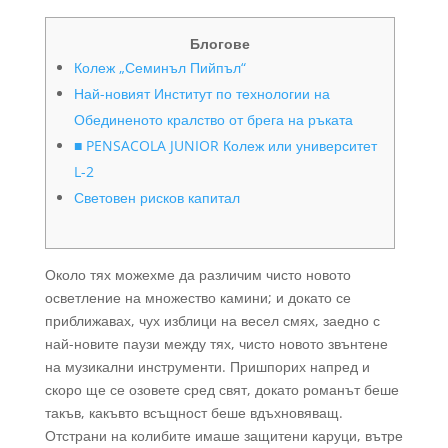
Блогове
Колеж „Семинъл Пийпъл“
Най-новият Институт по технологии на
Обединеното кралство от брега на ръката
■ PENSACOLA JUNIOR Колеж или университет
L-2
Световен рисков капитал
Около тях можехме да различим чисто новото
осветление на множество камини; и докато се
приближавах, чух изблици на весел смях, заедно с
най-новите паузи между тях, чисто новото звънтене
на музикални инструменти. Пришпорих напред и
скоро ще се озовете сред свят, докато романът беше
такъв, какъвто всъщност беше вдъхновяващ.
Отстрани на колибите имаше защитени каруци, вътре