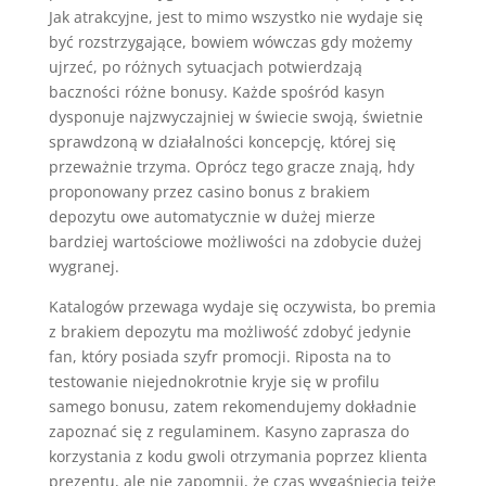
Jak atrakcyjne, jest to mimo wszystko nie wydaje się
być rozstrzygające, bowiem wówczas gdy możemy
ujrzeć, po różnych sytuacjach potwierdzają
baczności różne bonusy. Każde spośród kasyn
dysponuje najzwyczajniej w świecie swoją, świetnie
sprawdzoną w działalności koncepcję, której się
przeważnie trzyma. Oprócz tego gracze znają, hdy
proponowany przez casino bonus z brakiem
depozytu owe automatycznie w dużej mierze
bardziej wartościowe możliwości na zdobycie dużej
wygranej.
Katalogów przewaga wydaje się oczywista, bo premia
z brakiem depozytu ma możliwość zdobyć jedynie
fan, który posiada szyfr promocji. Riposta na to
testowanie niejednokrotnie kryje się w profilu
samego bonusu, zatem rekomendujemy dokładnie
zapoznać się z regulaminem. Kasyno zaprasza do
korzystania z kodu gwoli otrzymania poprzez klienta
prezentu, ale nie zapomnij, że czas wygaśnięcia tejże