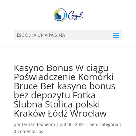
Escolha uma Página
Kasyno Bonus W ciągu
Poświadczenie Komórki
Bruce Bet kasyno bonus
bez depozytu Fotka
Ślubna Stolica polski
Kraków Łódź Wrocław
por
fernandoboehm
|
out 30, 2025
|
Sem categoria
|
0 Comentários