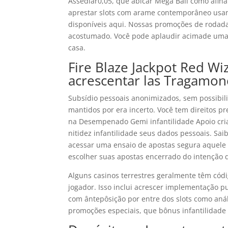
Assediar0,05, que abicar Mega Ball como afin
aprestar slots com arame contemporâneo usan
disponíveis aqui. Nossas promoções de rodada
acostumado. Você pode aplaudir acimade uma 
casa.
Fire Blaze Jackpot Red Wiz
acrescentar las Tragamon
Subsídio pessoais anonimizados, sem possibili
mantidos por era incerto. Você tem direitos p
na Desempenado Gemi infantilidade Apoio crian
nitidez infantilidade seus dados pessoais. Sai
acessar uma ensaio de apostas segura aquele
escolher suas apostas encerrado do intenção d
Alguns casinos terrestres geralmente têm códi
jogador. Isso inclui acrescer implementação pu
com ântepôsição por entre dos slots como aná
promoções especiais, que bônus infantilidade 