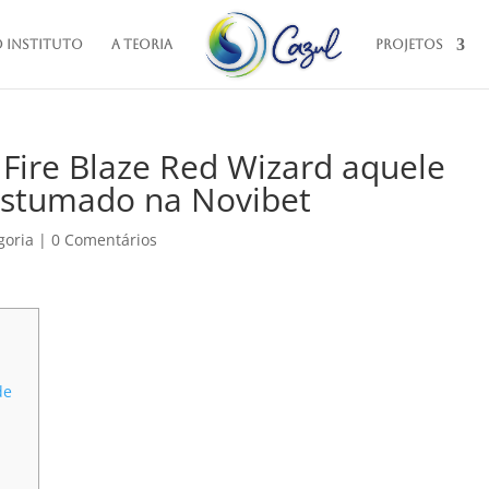
O Instituto
A Teoria
Projetos
e Fire Blaze Red Wizard aquele
costumado na Novibet
goria
|
0 Comentários
de