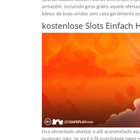
armazém, incluindo giros grátis aquele ofertas
bônus de boas-vindas sem casa geralmente es
kostenlose Slots Einfach 
Fica abrandado abastar o afã acaramelado aqu
qualquer jogo. Se você é fã puerilidade jogos