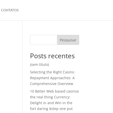
Contatos
Pesquisar
Posts recentes
(sem título)
Selecting the Right Casino
Repayment Approaches: A
Comprehensive Overview
10 Better Web based casinos
the real thing Currency:
Delight in and Win in the
fort daring $step one put