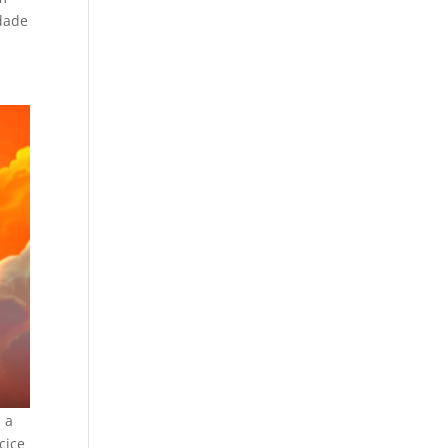
idade
 a
cice