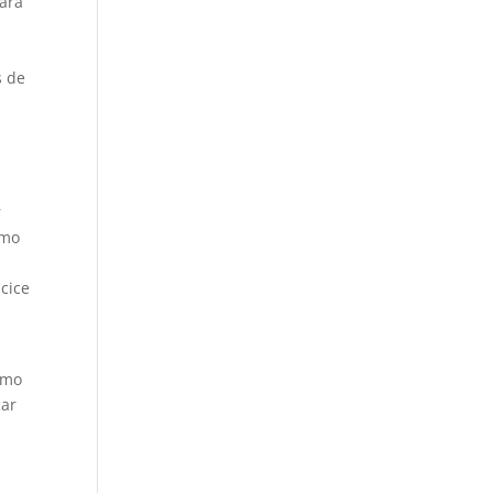
para
s de
r
omo
ncice
omo
car