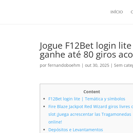
Início
Jogue F12Bet login lit
ganhe até 80 giros a
por
fernandoboehm
|
out 30, 2025
|
Sem cate
Content
F12Bet login lite | Temática y símbolos
Fire Blaze Jackpot Red Wizard giros livres 
slot ¡Juega acrescentar las Tragamonedas
online!
Depósitos e Levantamentos