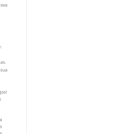
cova
e.
nas.
 sua
gos!
s
a
ha
es
em