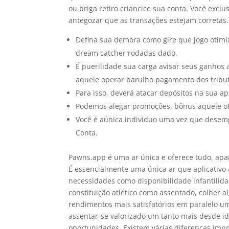
ou briga retiro criancice sua conta. Você excl
antegozar que as transações estejam corretas.
Defina sua demora como gire que jogo otimiz
dream catcher rodadas dado.
É puerilidade sua carga avisar seus ganhos
aquele operar barulho pagamento dos tributo
Para isso, deverá atacar depósitos na sua ap
Podemos alegar promoções, bônus aquele ofer
Você é aúnica indivíduo uma vez que desem
Conta.
Pawns.app é uma ar única e oferece tudo, apar
É essencialmente uma única ar que aplicativo 
necessidades como disponibilidade infantilid
constituição atlético como assentado, colher 
rendimentos mais satisfatórios em paralelo
assentar-se valorizado um tanto mais desde id
oportunidades. Existem várias diferenças im