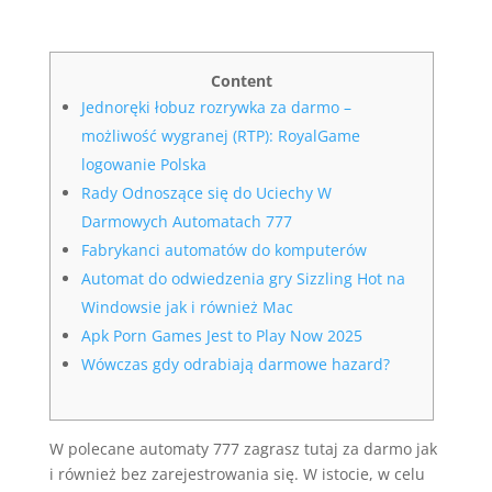
Content
Jednoręki łobuz rozrywka za darmo –
możliwość wygranej (RTP): RoyalGame
logowanie Polska
Rady Odnoszące się do Uciechy W
Darmowych Automatach 777
Fabrykanci automatów do komputerów
Automat do odwiedzenia gry Sizzling Hot na
Windowsie jak i również Mac
Apk Porn Games Jest to Play Now 2025
Wówczas gdy odrabiają darmowe hazard?
W polecane automaty 777 zagrasz tutaj za darmo jak
i również bez zarejestrowania się. W istocie, w celu