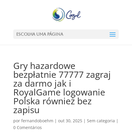
Escolha uma Página
Gry hazardowe
bezpłatnie 77777 zagraj
za darmo jak i
RoyalGame logowanie
Polska również bez
zapisu
por
fernandoboehm
|
out 30, 2025
|
Sem categoria
|
0 Comentários