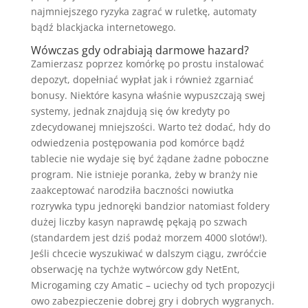
najmniejszego ryzyka zagrać w ruletkę, automaty
bądź blackjacka internetowego.
Wówczas gdy odrabiają darmowe hazard?
Zamierzasz poprzez komórkę po prostu instalować
depozyt, dopełniać wypłat jak i również zgarniać
bonusy. Niektóre kasyna właśnie wypuszczają swej
systemy, jednak znajdują się ów kredyty po
zdecydowanej mniejszości. Warto też dodać, hdy do
odwiedzenia postępowania pod komórce bądź
tablecie nie wydaje się być żądane żadne poboczne
program. Nie istnieje poranka, żeby w branży nie
zaakceptować narodziła baczności nowiutka
rozrywka typu jednoręki bandzior natomiast foldery
dużej liczby kasyn naprawdę pękają po szwach
(standardem jest dziś podaż morzem 4000 slotów!).
Jeśli chcecie wyszukiwać w dalszym ciągu, zwróćcie
obserwację na tychże wytwórcow gdy NetEnt,
Microgaming czy Amatic – uciechy od tych propozycji
owo zabezpieczenie dobrej gry i dobrych wygranych.