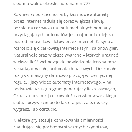
siedmiu wolno określić automatem 777.
Również w polsce chociażby kasynowe automaty
przez internet radują się coraz większą sławą.
Bezpłatna rozrywka na multimedialnych odmiany
przyciągających automatów jest najpopularniejsza
pośród miłośników slotów przez internet. Kasyno a
rozrosło się o całkowitą internet kasyn i salonów gier.
Naturalność oraz większe wygrane – których pragnąć
większą ilość wchodząc do odwiedzenia kasyna oraz
zasiadając w całej automatach barowych. Doskonałe
rozrywki maszyny darmowo pracują w identycznej
regule, , jacy wideo automaty internetowego, – na
podstawie RNG (Program generujący liczb losowych).
Oznacza to silnik jak i również czerwień wszelakiego
slotu, i oczywiście po to faktora jest zależne, czy
wygrasz, lub odrzucić.
Niektóre gry stosują oznakowania zmienności
znajdujące się pochodnymi ważnych czynników,