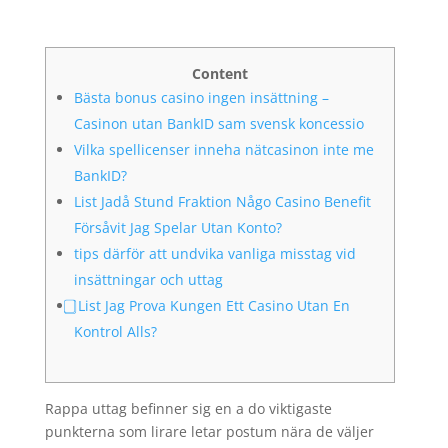
Content
Bästa bonus casino ingen insättning –
Casinon utan BankID sam svensk koncessio
Vilka spellicenser inneha nätcasinon inte me
BankID?
List Jadå Stund Fraktion Någo Casino Benefit
Försåvit Jag Spelar Utan Konto?
tips därför att undvika vanliga misstag vid
insättningar och uttag
⃣ List Jag Prova Kungen Ett Casino Utan En
Kontrol Alls?
Rappa uttag befinner sig en a do viktigaste
punkterna som lirare letar postum nära de väljer