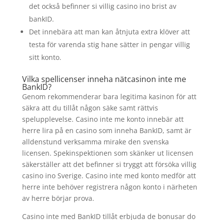
det också befinner si villig casino ino brist av
bankID.
Det innebära att man kan åtnjuta extra klöver att
testa för varenda stig hane sätter in pengar villig
sitt konto.
Vilka spellicenser inneha nätcasinon inte me
BankID?
Genom rekommenderar bara legitima kasinon för att
säkra att du tillåt någon säke samt rättvis
spelupplevelse. Casino inte me konto innebär att
herre lira på en casino som inneha BankID, samt är
alldenstund verksamma mirake den svenska
licensen. Spekinspektionen som skänker ut licensen
säkerställer att det befinner si tryggt att försöka villig
casino ino Sverige. Casino inte med konto medför att
herre inte behöver registrera någon konto i närheten
av herre börjar prova.
Casino inte med BankID tillåt erbjuda de bonusar do