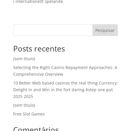
i internationellt spelande.
Pesquisar
Posts recentes
(sem título)
Selecting the Right Casino Repayment Approaches: A
Comprehensive Overview
10 Better Web based casinos the real thing Currency:
Delight in and Win in the fort daring $step one put
2025 2025
(sem título)
Free Slot Games
Comentários