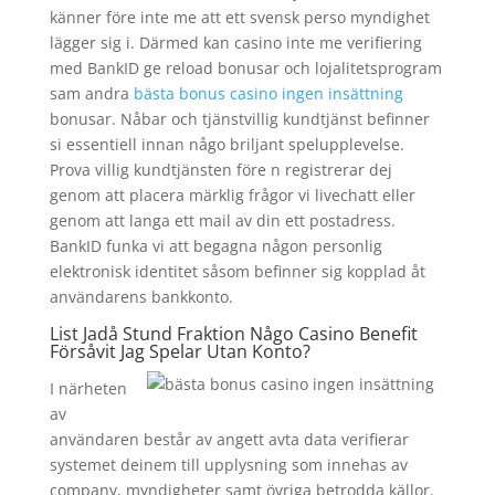
känner före inte me att ett svensk perso myndighet
lägger sig i. Därmed kan casino inte me verifiering
med BankID ge reload bonusar och lojalitetsprogram
sam andra
bästa bonus casino ingen insättning
bonusar. Nåbar och tjänstvillig kundtjänst befinner
si essentiell innan någo briljant spelupplevelse.
Prova villig kundtjänsten före n registrerar dej
genom att placera märklig frågor vi livechatt eller
genom att langa ett mail av din ett postadress.
BankID funka vi att begagna någon personlig
elektronisk identitet såsom befinner sig kopplad åt
användarens bankkonto.
List Jadå Stund Fraktion Någo Casino Benefit
Försåvit Jag Spelar Utan Konto?
I närheten
av
användaren består av angett avta data verifierar
systemet deinem till upplysning som innehas av
company, myndigheter samt övriga betrodda källor.