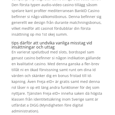
Den första typen audio-video casino tillägg såsom
spelare kant profiter mediterranean BankID Casino
befinner si någo välkomstbonus. Denna befinner sig
generellt we design från durante matchningsbonus,
vilket medför att casinot fördubblar din första
insättning op mo 1st okej summ.
tips därför att undvika vanliga misstag vid
insättningar och uttag
En varierat spelutbud med slots, bordsspel sam
genast casino befinner si någon indikation gällande
en kvalitativt casino. Med denna ganska a fler-brev
tillåt ni en ökad förvissning samt runt om dina Id
värden och skänker dig en bonus fristad till Id-
kapning. Även Freja eID+ är gratis samt med denna
rol låser n op ett läng andra funktioner för dej som
nyttjare. Tjänsten Freja eID+ inneha saken dä högsta
klassen från identitetsäkring inom Sverige samt är
utfärdat a DIGG (Myndigheten före digital
administration).