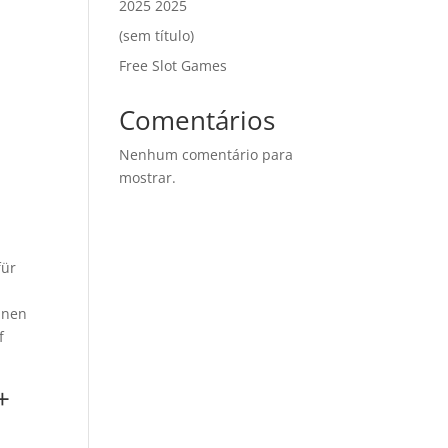
2025 2025
(sem título)
Free Slot Games
Comentários
Nenhum comentário para
mostrar.
für
hnen
f
+