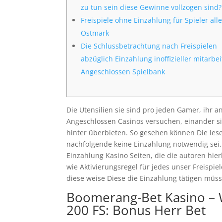
zu tun sein diese Gewinne vollzogen sind?
Freispiele ohne Einzahlung für Spieler all
Ostmark
Die Schlussbetrachtung nach Freispielen
abzüglich Einzahlung inoffizieller mitarbei
Angeschlossen Spielbank
Die Utensilien sie sind pro jeden Gamer, ihr a
Angeschlossen Casinos versuchen, einander 
hinter überbieten. So gesehen können Die le
nachfolgende keine Einzahlung notwendig sei
Einzahlung Kasino Seiten, die die autoren hi
wie Aktivierungsregel für jedes unser Freispi
diese weise Diese die Einzahlung tätigen müs
Boomerang-Bet Kasino – 
200 FS: Bonus Herr Bet