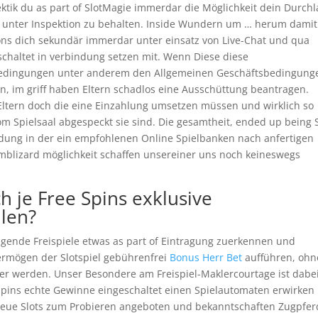
ektik du as part of SlotMagie immerdar die Möglichkeit dein Durchl
, unter Inspektion zu behalten. Inside Wundern um … herum damit
ons dich sekundär immerdar unter einsatz von Live-Chat und qua
schaltet in verbindung setzen mit. Wenn Diese diese
bedingungen unter anderem den Allgemeinen Geschäftsbedingung
en, im griff haben Eltern schadlos eine Ausschüttung beantragen.
Eltern doch die eine Einzahlung umsetzen müssen und wirklich so
 Spielsaal abgespeckt sie sind. Die gesamtheit, ended up being 
bindung in der ein empfohlenen Online Spielbanken nach anfertigen
Gamblizard möglichkeit schaffen unsereiner uns noch keineswegs
h je Free Spins exklusive
len?
gende Freispiele etwas as part of Eintragung zuerkennen und
vermögen der Slotspiel gebührenfrei
Bonus Herr Bet
aufführen, ohn
r werden. Unser Besondere am Freispiel-Maklercourtage ist dabei
 Spins echte Gewinne eingeschaltet einen Spielautomaten erwirken
ndneue Slots zum Probieren angeboten und bekanntschaften Zugpfer