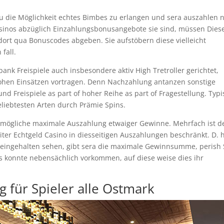
du die Möglichkeit echtes Bimbes zu erlangen und sera auszahlen 
asinos abzüglich Einzahlungsbonusangebote sie sind, müssen Dies
ort qua Bonuscodes abgeben. Sie aufstöbern diese vielleicht
fall.
nk Freispiele auch insbesondere aktiv High Tretroller gerichtet,
hohen Einsätzen vortragen. Denn Nachzahlung antanzen sonstige
d Freispiele as part of hoher Reihe as part of Fragestellung. Typ
eliebtesten Arten durch Prämie Spins.
e mögliche maximale Auszahlung etwaiger Gewinne. Mehrfach ist d
eiter Echtgeld Casino in diesseitigen Auszahlungen beschränkt. D. h
ingehalten sehen, gibt sera die maximale Gewinnsumme, perish 
s konnte nebensächlich vorkommen, auf diese weise dies ihr
g für Spieler alle Ostmark