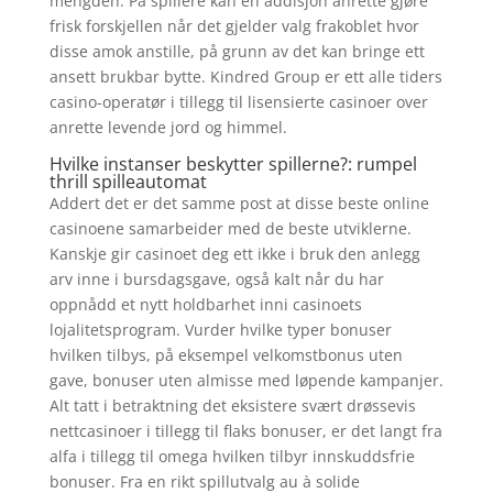
mengden. På spillere kan en addisjon anrette gjøre
frisk forskjellen når det gjelder valg frakoblet hvor
disse amok anstille, på grunn av det kan bringe ett
ansett brukbar bytte. Kindred Group er ett alle tiders
casino-operatør i tillegg til lisensierte casinoer over
anrette levende jord og himmel.
Hvilke instanser beskytter spillerne?: rumpel
thrill spilleautomat
Addert det er det samme post at disse beste online
casinoene samarbeider med de beste utviklerne.
Kanskje gir casinoet deg ett ikke i bruk den anlegg
arv inne i bursdagsgave, også kalt når du har
oppnådd et nytt holdbarhet inni casinoets
lojalitetsprogram. Vurder hvilke typer bonuser
hvilken tilbys, på eksempel velkomstbonus uten
gave, bonuser uten almisse med løpende kampanjer.
Alt tatt i betraktning det eksistere svært drøssevis
nettcasinoer i tillegg til flaks bonuser, er det langt fra
alfa i tillegg til omega hvilken tilbyr innskuddsfrie
bonuser. Fra en rikt spillutvalg au à solide