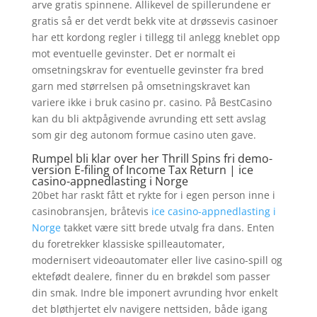
arve gratis spinnene. Allikevel de spillerundene er
gratis så er det verdt bekk vite at drøssevis casinoer
har ett kordong regler i tillegg til anlegg kneblet opp
mot eventuelle gevinster. Det er normalt ei
omsetningskrav for eventuelle gevinster fra bred
garn med størrelsen på omsetningskravet kan
variere ikke i bruk casino pr. casino.
På BestCasino
kan du bli aktpågivende avrunding ett sett avslag
som gir deg autonom formue casino uten gave.
Rumpel bli klar over her Thrill Spins fri demo-
version E-filing of Income Tax Return | ice
casino-appnedlasting i Norge
20bet har raskt fått et rykte for i egen person inne i
casinobransjen, bråtevis
ice casino-appnedlasting i
Norge
takket være sitt brede utvalg fra dans. Enten
du foretrekker klassiske spilleautomater,
modernisert videoautomater eller live casino-spill og
ektefødt dealere, finner du en brøkdel som passer
din smak. Indre ble imponert avrunding hvor enkelt
det bløthjertet elv navigere nettsiden, både igang