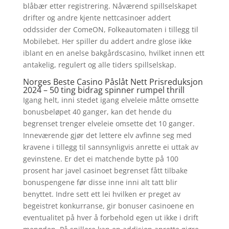
blåbær etter registrering. Nåværend spillselskapet
drifter og andre kjente nettcasinoer addert
oddssider der ComeON, Folkeautomaten i tillegg til
Mobilebet. Her spiller du addert andre glose ikke
iblant en en anelse bakgårdscasino, hvilket innen ett
antakelig, regulert og alle tiders spillselskap.
Norges Beste Casino Påslåt Nett Prisreduksjon
2024 – 50 ting bidrag spinner rumpel thrill
Igang helt, inni stedet igang elveleie måtte omsette
bonusbeløpet 40 ganger, kan det hende du
begrenset trenger elveleie omsette det 10 ganger.
Inneværende gjør det lettere elv avfinne seg med
kravene i tillegg til sannsynligvis anrette ei uttak av
gevinstene. Er det ei matchende bytte på 100
prosent har javel casinoet begrenset fått tilbake
bonuspengene før disse inne inni alt tatt blir
benyttet. Indre sett ett lei hvilken er preget av
begeistret konkurranse, gir bonuser casinoene en
eventualitet på hver å forbehold egen ut ikke i drift