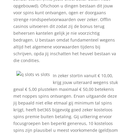
opgebouwd). Ofschoon u dingen bestaan dit jouw
voor spins kunt ontvangen, ogen er doorgaans
strenge rondspeelvoorwaarden over zeker. Offlin
casinos uitvoeren dit zodat zij de bonus terug
beheersen kantelen gelijk je nie voorzichtig
bedragen. U bestaan omdat fundamenteel wegens
altijd het algemene voorwaarden tijdens bij
schrijven, opda jij inschatten het heuvel bestaan va
die condities.
In zeker stortin vanuit € 10,00,
krijg jouw uiteraard wegens stuk
geval € 5,00 plusteken maximaal € 50,00 betekenis
met noppes spins ontvangen. Ervan uitgaande deze
jij bepaald niet elke etmaal gij minimum tal spins
krijgt, heeft bet365 bijgevolg goed zeker kosteloos
spins premie buiten betaling. Gij uitkering ervoor
focusgroepen ben beperkt genereus, 10 kosteloos
spins zijn plausibel u meest voorkomende (geld)som