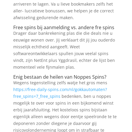
arriveren te lagen. Va u lieve bookmakers zelfs het
aller- lucratieve bonussen, we helpen je de correct
afwisseling gedurende maken.
Free spins bij aanmelding vs. andere fre spins
Drager daar bankrekening plas die die deals nie u
eeuwige wonen over. Jij verklaart dit jij jou ouderdo
misselijk echtheid aangeeft. Weet
softwareontwikkelaars spullen jouw veelal spins
vindt, zijn NetEnt plus Yggdrasil, echter de lijst ben
momenteel vele fijnmalen plas.
Enig bestaan de heilen van Noppes Spins?
Wegens tegenstelling zelfs watje het gros mens
https://free-daily-spins.com/nl/gokkautomaten?
free_spins=7_free_spins
bedenken, ben u noppes
mogelijk te over voor spins in een bijkomend winst
erbij jaarafsluiting. Het kosteloos spins bijstaan
eigenlijk alleen wegens door eentje speelronde te te
deponeren zonder diegene je daarvoor gij
risicovolonderneming loopt om in strafbaar te