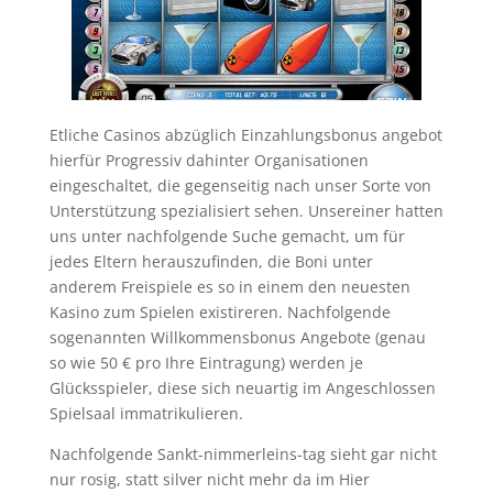
Etliche Casinos abzüglich Einzahlungsbonus angebot
hierfür Progressiv dahinter Organisationen
eingeschaltet, die gegenseitig nach unser Sorte von
Unterstützung spezialisiert sehen. Unsereiner hatten
uns unter nachfolgende Suche gemacht, um für
jedes Eltern herauszufinden, die Boni unter
anderem Freispiele es so in einem den neuesten
Kasino zum Spielen existireren. Nachfolgende
sogenannten Willkommensbonus Angebote (genau
so wie 50 € pro Ihre Eintragung) werden je
Glücksspieler, diese sich neuartig im Angeschlossen
Spielsaal immatrikulieren.
Nachfolgende Sankt-nimmerleins-tag sieht gar nicht
nur rosig, statt silver nicht mehr da im Hier