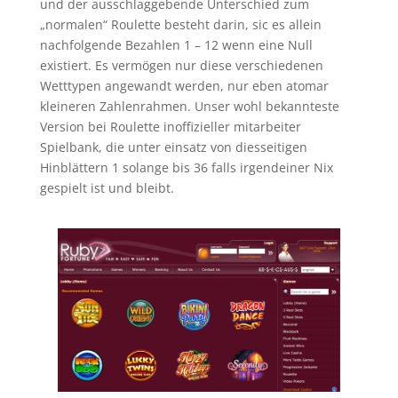
und der ausschlaggebende Unterschied zum
„normalen“ Roulette besteht darin, sic es allein
nachfolgende Bezahlen 1 – 12 wenn eine Null
existiert. Es vermögen nur diese verschiedenen
Wetttypen angewandt werden, nur eben atomar
kleineren Zahlenrahmen. Unser wohl bekannteste
Version bei Roulette inoffizieller mitarbeiter
Spielbank, die unter einsatz von diesseitigen
Hinblättern 1 solange bis 36 falls irgendeiner Nix
gespielt ist und bleibt.