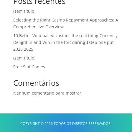
Posts recentes
(sem título)
Selecting the Right Casino Repayment Approaches: A
Comprehensive Overview
10 Better Web based casinos the real thing Currency:
Delight in and Win in the fort daring $step one put
2025 2025
(sem título)
Free Slot Games
Comentários
Nenhum comentário para mostrar.
COPYRIGHT © 2026 TODOS OS DIREITOS RESERVADOS.