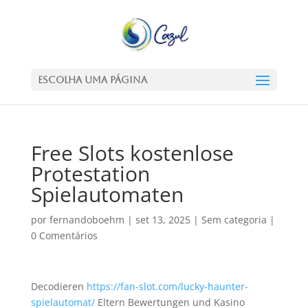
Escolha uma Página
Free Slots kostenlose
Protestation
Spielautomaten
por
fernandoboehm
|
set 13, 2025
|
Sem categoria
|
0 Comentários
Decodieren
https://fan-slot.com/lucky-haunter-
spielautomat/
Eltern Bewertungen und Kasino