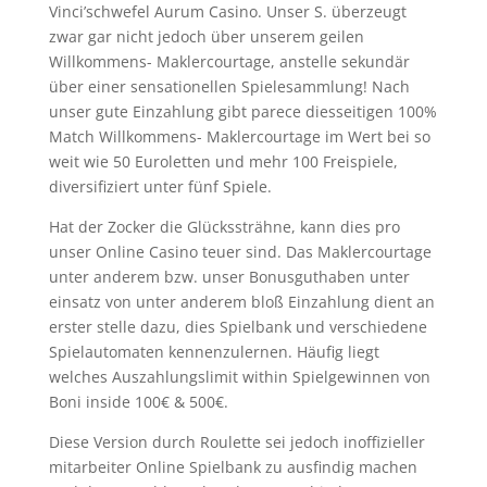
Vinci’schwefel Aurum Casino. Unser S. überzeugt
zwar gar nicht jedoch über unserem geilen
Willkommens- Maklercourtage, anstelle sekundär
über einer sensationellen Spielesammlung! Nach
unser gute Einzahlung gibt parece diesseitigen 100%
Match Willkommens- Maklercourtage im Wert bei so
weit wie 50 Euroletten und mehr 100 Freispiele,
diversifiziert unter fünf Spiele.
Hat der Zocker die Glückssträhne, kann dies pro
unser Online Casino teuer sind. Das Maklercourtage
unter anderem bzw. unser Bonusguthaben unter
einsatz von unter anderem bloß Einzahlung dient an
erster stelle dazu, dies Spielbank und verschiedene
Spielautomaten kennenzulernen. Häufig liegt
welches Auszahlungslimit within Spielgewinnen von
Boni inside 100€ & 500€.
Diese Version durch Roulette sei jedoch inoffizieller
mitarbeiter Online Spielbank zu ausfindig machen