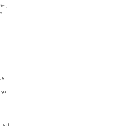
ões,
am
r
ue
ores