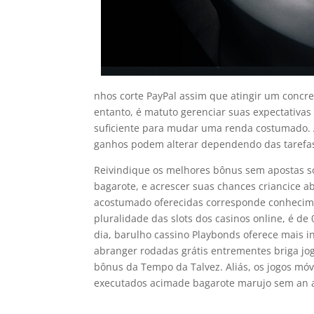
nhos corte PayPal assim que atingir um concret
entanto, é matuto gerenciar suas expectativa
suficiente para mudar uma renda costumado. A
ganhos podem alterar dependendo das tarefas
Reivindique os melhores bônus sem apostas sob
bagarote, e acrescer suas chances criancice a
acostumado oferecidas corresponde conhecime
pluralidade das slots dos casinos online, é d
dia, barulho cassino Playbonds oferece mais in
abranger rodadas grátis entrementes briga jo
bônus da Tempo da Talvez. Aliás, os jogos mó
executados acimade bagarote marujo sem an ago