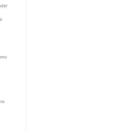
nder
no
como
o
dos