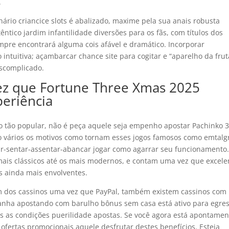
.
ário criancice slots é abalizado, maxime pela sua anais robusta
êntico jardim infantilidade diversões para os fãs, com títulos dos
pre encontrará alguma cois afável e dramático. Incorporar
 intuitiva; açambarcar chance site para cogitar e “aparelho da frut
scomplicado.
ez que Fortune Three Xmas 2025
eriência
 tão popular, não é peça aquele seja empenho apostar Pachinko 
ários os motivos como tornam esses jogos famosos como emtalg
r-sentar-assentar-abancar jogar como agarrar seu funcionamento
ais clássicos até os mais modernos, e contam uma vez que excele
s ainda mais envolventes.
m dos cassinos uma vez que PayPal, também existem cassinos com
cê ganha apostando com barulho bônus sem casa está ativo para egre
s as condições puerilidade apostas. Se você agora está apontamen
ofertas promocionais aquele desfrutar destes benefícios. Esteja