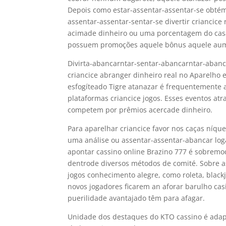
Depois como estar-assentar-assentar-se obtém
assentar-assentar-sentar-se divertir criancice
acimade dinheiro ou uma porcentagem do casa 
possuem promoções aquele bônus aquele aume
Divirta-abancarntar-sentar-abancarntar-aban
criancice abranger dinheiro real no Aparelho e
esfogíteado Tigre atanazar é frequentemente 
plataformas criancice jogos. Esses eventos at
competem por prêmios acercade dinheiro.
Para aparelhar criancice favor nos caças níque
uma análise ou assentar-assentar-abancar loga
apontar cassino online Brazino 777 é sobremo
dentrode diversos métodos de comité. Sobre as
jogos conhecimento alegre, como roleta, blac
novos jogadores ficarem an aforar barulho cas
puerilidade avantajado têm para afagar.
Unidade dos destaques do KTO cassino é adap