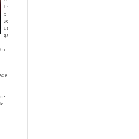
tir
e
se
us
ga
lho
dade
ade
de