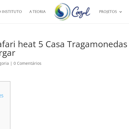
O Instituto
A Teoria
Projetos
afari heat 5 Casa Tragamonedas
rgar
goria
|
0 Comentários
25
s