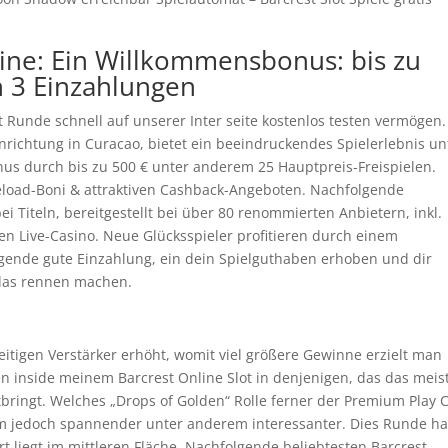
ine: Ein Willkommensbonus: bis zu
n 3 Einzahlungen
st Runde schnell auf unserer Inter seite kostenlos testen vermögen.
inrichtung in Curacao, bietet ein beeindruckendes Spielerlebnis un
s durch bis zu 500 € unter anderem 25 Hauptpreis-Freispielen.
load-Boni & attraktiven Cashback-Angeboten. Nachfolgende
ei Titeln, bereitgestellt bei über 80 renommierten Anbietern, inkl.
den Live-Casino. Neue Glücksspieler profitieren durch einem
ende gute Einzahlung, ein dein Spielguthaben erhoben und dir
 das rennen machen.
o
itigen Verstärker erhöht, womit viel größere Gewinne erzielt man
n inside meinem Barcrest Online Slot in denjenigen, das das meis
itbringt. Welches „Drops of Golden“ Rolle ferner der Premium Play C
m jedoch spannender unter anderem interessanter. Dies Runde ha
t liegt im mittleren Fläche. Nachfolgende beliebtesten Barcrest