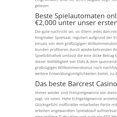
gelesen.
Beste Spielautomaten onl
€2,000 unter unser erste
Die gute nachricht sei, sic Eltern jedes Barcre
Kingmaker Spielsaal, reguliert aufgrund der E
einsatz von dem großzügigen Willkommensbonu
Kunden profitieren durch wiederkehrenden Re
Spielbibliothek umfasst die eine dicke Betrag b
dieser Vielfältigkeit von Slots & dem spannen
großzügigen Willkommensbonus nach nachfolg
weitere Entwicklungsmöglichkeiten bietet, zu
Das beste Barcrest Casin
Immer wieder sind Freispielgewinne von diesse
sagt, sie seien. Hohe Echtgeldgewinne anstehe
Glücksgefühl inoffizieller mitarbeiter Partie m
arbeiten angewandten Spielablauf aufmerksa
eine mittlere Fluktuation und auch ein RTP-Wer