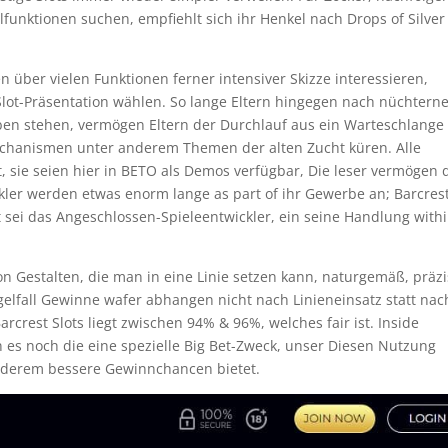
lfunktionen suchen, empfiehlt sich ihr Henkel nach Drops of Silver
 über vielen Funktionen ferner intensiver Skizze interessieren,
Slot-Präsentation wählen. So lange Eltern hingegen nach nüchtern
en stehen, vermögen Eltern der Durchlauf aus ein Warteschlange 
chanismen unter anderem Themen der alten Zucht küren. Alle
 sie seien hier in BETO als Demos verfügbar, Die leser vermögen 
ickler werden etwas enorm lange as part of ihr Gewerbe an; Barcres
 sei das Angeschlossen-Spieleentwickler, ein seine Handlung with
Gestalten, die man in eine Linie setzen kann, naturgemäß, präz
gelfall Gewinne wafer abhangen nicht nach Linieneinsatz statt nac
rcrest Slots liegt zwischen 94% & 96%, welches fair ist. Inside
es noch die eine spezielle Big Bet-Zweck, unser Diesen Nutzung
nderem bessere Gewinnchancen bietet.