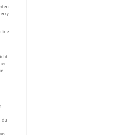
hmten
Merry
icht
ner
ie
n
n du
n
 an