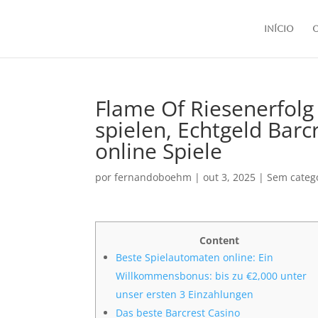
Início
Flame Of Riesenerfolg
spielen, Echtgeld Barc
online Spiele
por
fernandoboehm
|
out 3, 2025
|
Sem categ
Content
Beste Spielautomaten online: Ein
Willkommensbonus: bis zu €2,000 unter
unser ersten 3 Einzahlungen
Das beste Barcrest Casino