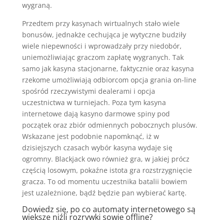
wygraną.
Przedtem przy kasynach wirtualnych stało wiele
bonusów, jednakże cechująca je wytyczne budziły
wiele niepewności i wprowadzały przy niedobór,
uniemożliwiając graczom zapłatę wygranych. Tak
samo jak kasyna stacjonarne, faktycznie oraz kasyna
rzekome umożliwiają odbiorcom opcja grania on-line
spośród rzeczywistymi dealerami i opcja
uczestnictwa w turniejach. Poza tym kasyna
internetowe dają kasyno darmowe spiny pod
początek oraz zbiór odmiennych pobocznych plusów.
Wskazane jest podobnie napomknąć, iż w
dzisiejszych czasach wybór kasyna wydaje się
ogromny. Blackjack owo również gra, w jakiej prócz
częścią losowym, pokaźne istota gra rozstrzygnięcie
gracza. To od momentu uczestnika batalii bowiem
jest uzależnione, bądź będzie pan wybierać kartę.
Dowiedz się, po co automaty internetowego są
większe niźli rozrywki sowie offline?