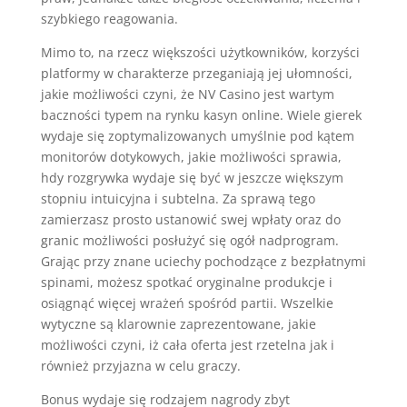
szybkiego reagowania.
Mimo to, na rzecz większości użytkowników, korzyści
platformy w charakterze przeganiają jej ułomności,
jakie możliwości czyni, że NV Casino jest wartym
baczności typem na rynku kasyn online. Wiele gierek
wydaje się zoptymalizowanych umyślnie pod kątem
monitorów dotykowych, jakie możliwości sprawia,
hdy rozgrywka wydaje się być w jeszcze większym
stopniu intuicyjna i subtelna. Za sprawą tego
zamierzasz prosto ustanowić swej wpłaty oraz do
granic możliwości posłużyć się ogół nadprogram.
Grając przy znane uciechy pochodzące z bezpłatnymi
spinami, możesz spotkać oryginalne produkcje i
osiągnąć więcej wrażeń spośród partii. Wszelkie
wytyczne są klarownie zaprezentowane, jakie
możliwości czyni, iż cała oferta jest rzetelna jak i
również przyjazna w celu graczy.
Bonus wydaje się rodzajem nagrody zbyt