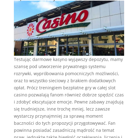
Testując darmowe kasyno wyjąwszy depozytu, mamy
szansę pod utworzenie prywatnego systemu
rozrywki, wypróbowania pomocniczych możliwości,
oraz to wszystko sieciowy z brakiem dodatkowych
opłat. Prócz treningiem bezpłatne gry w całej slot
casino pozwalają fanom również dobrze spędzić czas
i zdobyć ekscytujące emocje. Pewne zabawy znajdują
się trudniejsze, inne trochę mniej, lecz zawsze
wystarczy przynajmniej za sprawą moment
baczności do tych propozycji przygotowywać. Fan
powinna posiadać zasadniczą mądrość na temat
praw, jednakże także biegłość oczekiwania, liczenia i