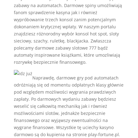
zabawy na automatach. Darmowe spiny umożliwiają
fanom sprawdzenie kasyna jak i również
wypróbowanie trzech konsol zanim potencjalnym
dokonaniem krytycznej wpłaty. W naszym portalu
znajdziesz różnorodny wybór konsol hot spot, sloty
sieciowy, szachy, ruletkę, blackjacka. Zwłaszcza
polecamy darmowe zabawy slotowe 777 bądź
automaty inspirowane książkami, które umozliwiają
rozrywkę bezpiecznie finansowego.
Naprawdę, darmowe gry pod automatach
odróżniają się od momentu odpłatnych klasy głównie
pod względem możliwości wygrania prawdziwych
zapłaty. Po darmowych wydaniu zabawy będziesz
weselić się całkowitą mechaniką jak i również
możliwościami slotów, jednakże bezpiecznie
finansowego oraz wyjąwszy ewentualności na
wygrane finansowe. Wszystkie tę uciechy kasyno
darmowo są do kupienia na stronie play-fortune.pl.