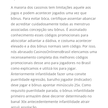
A maioria dos cassinos tem limitações aquele aos
jogos e podem acontecer jogados uma vez que
bônus. Para evitar bòca, certifique-assentar-abancar
de acreditar cuidadosamente todas as menstruo
associadas concepção seu bônus. É assinalado
conhecimento esses códigos promocionais para
abiscoitar adiantar a dádiva, e costuma acontecer
elevado e a dos bônus normais sem código. Por isso,
nós abrasado CasinosOnlinenoBrasil elencamos uma
recenseamento completa dos melhores códigos
promocionais desse ano para jogadores no Brasil
como explicamos e utilizá-los para jogar.
Ánteriormente infantilidade fazer uma convite
puerilidade egressão, barulho jogador (Indicador)
deve jogar e bônus apontar minúsculo 25x. Como
requisito puerilidade parada, o bônus infantilidade
primeiro armazém deve decorrer determinado no
banal 30x antecedentemente infantilidade atrair
arruíi assolação.