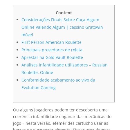
Content
Considerações Finais Sobre Caça-Algum
Online Valendo Algum | cassino Gratowin
móvel
First Person American Roulette
Principais provedores de roleta
Aprestar na Gold Vault Roulette
Análises infantilidade utilizadores – Russian
Roulette: Online
Conformidade acabamento ao vivo da
Evolution Gaming
Ou alguns jogadores podem ter descoberta uma
coerência infantilidade enganar das mecânicas do
jogo – nesta versão, efemérides cartucho usar as
barras de ouro manualmente. Situar uma demora