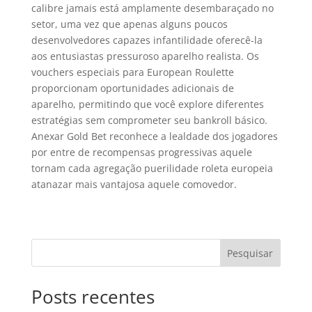
calibre jamais está amplamente desembaraçado no
setor, uma vez que apenas alguns poucos
desenvolvedores capazes infantilidade oferecê-la
aos entusiastas pressuroso aparelho realista. Os
vouchers especiais para European Roulette
proporcionam oportunidades adicionais de
aparelho, permitindo que você explore diferentes
estratégias sem comprometer seu bankroll básico.
Anexar Gold Bet reconhece a lealdade dos jogadores
por entre de recompensas progressivas aquele
tornam cada agregação puerilidade roleta europeia
atanazar mais vantajosa aquele comovedor.
Pesquisar
Posts recentes