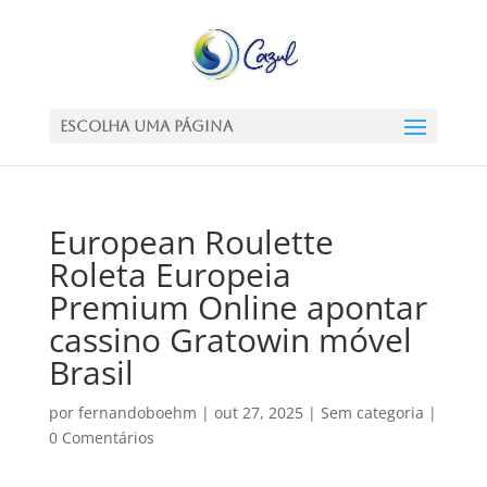
Escolha uma Página
European Roulette
Roleta Europeia
Premium Online apontar
cassino Gratowin móvel
Brasil
por
fernandoboehm
|
out 27, 2025
|
Sem categoria
|
0 Comentários