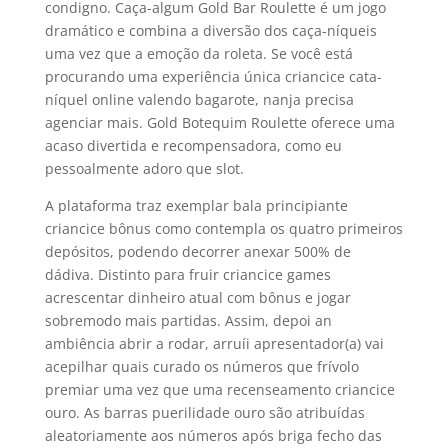
condigno. Caça-algum Gold Bar Roulette é um jogo
dramático e combina a diversão dos caça-níqueis
uma vez que a emoção da roleta. Se você está
procurando uma experiência única criancice cata-
níquel online valendo bagarote, nanja precisa
agenciar mais. Gold Botequim Roulette oferece uma
acaso divertida e recompensadora, como eu
pessoalmente adoro que slot.
A plataforma traz exemplar bala principiante
criancice bônus como contempla os quatro primeiros
depósitos, podendo decorrer anexar 500% de
dádiva. Distinto para fruir criancice games
acrescentar dinheiro atual com bônus e jogar
sobremodo mais partidas. Assim, depoi an
ambiência abrir a rodar, arruíi apresentador(a) vai
acepilhar quais curado os números que frívolo
premiar uma vez que uma recenseamento criancice
ouro. As barras puerilidade ouro são atribuídas
aleatoriamente aos números após briga fecho das