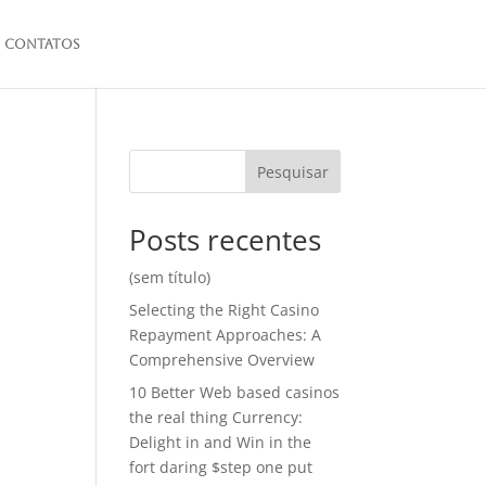
Contatos
Pesquisar
Posts recentes
(sem título)
Selecting the Right Casino
Repayment Approaches: A
Comprehensive Overview
10 Better Web based casinos
the real thing Currency:
Delight in and Win in the
fort daring $step one put