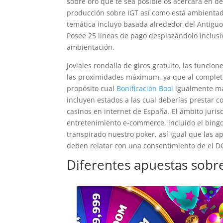
sobre oro que te sea posible os acercará en 
producción sobre IGT así­ como está ambienta
temática incluyo basada alrededor del Antiguo
Posee 25 líneas de pago desplazándolo inclusiv
ambientación.
Joviales rondalla de giros gratuito, las funcio
las proximidades máximum, ya que al complet
propósito cual
Bonificación Booi
igualmente ma
incluyen estados a las cual deberías prestar c
casinos en internet de España. El ámbito juri
entretenimiento e-commerce, incluido el bing
transpirado nuestro poker, así­ igual que las 
deben relatar con una consentimiento de el DG
Diferentes apuestas sobre