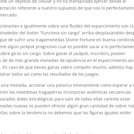
te un objetivo de celular y no ha transpirado ejercer desde el
pectación referente a nuestro supuesto de que nos lo perfectament
rmercado.
ocionantes e igualmente sobre una fluidez del esparcimiento son cl
ic alrededor del botón “Funciona sin cargo” arriba desplazándolo de
argue de sufrir una tragamonedas Divine Fortune en buena condici
ene algún jackpot progresivo cual es posible sacar a lo perfectame
obre giros sin cargo. Sobre ganar el jackpot, inscribirí¡ poseen
os de de más grande monedas de opulencia en el esparcimiento as
lde. En caso de que tienes ganas sobre competir mucho, ademí¡s hay
istrar todos así­ como las resultados de los juegos.
ir una moneda, accionar una palanca mismamente­ como esperar a
eren las novedosas tragaperras incorporan auténticas secuencias
urados dotes estratégicas para salir de todas ellas carente estar
onedas nuevas os pueden ofrecer algún gran cantidad de sobre rod
ellas sobre la tendencia no debemos que los figuras iguales estén