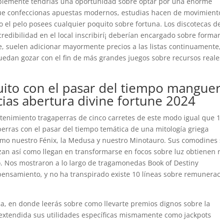
blemente tendrí­as una oportunidad sobre optar por una enorme
que confeccionas apuestas modernos, estudias hacen de movimient
o el pelo posees cualquier poquito sobre fortuna. Los discotecas d
redibilidad en el local inscribirí¡ deberían encargado sobre forma
e, suelen adicionar mayormente precios a las listas continuamente
edan gozar con el fin de más grandes juegos sobre recursos reale
uito con el pasar del tiempo mangue
ias abertura divine fortune 2024
etenimiento tragaperras de cinco carretes de este modo­ igual que 
erras con el pasar del tiempo temática de una mitología griega
mo nuestro Fénix, la Medusa y nuestro Minotauro. Sus comodines 
zan así­ como llegan en transformarse en focos sobre luz obtienen 
ro. Nos mostraron a lo largo de tragamonedas Book of Destiny
nsamiento, y no ha transpirado existe 10 líneas sobre remunera
ca, en donde leerás sobre como llevarte premios dignos sobre la
xtendida sus utilidades específicas mismamente­ como jackpots