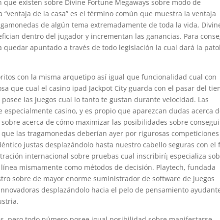
an que existen sobre Divine Fortune Megaways sobre modo de
a “ventaja de la casa” es el término común que muestra la ventaja
tragamonedas de algún tema extremadamente de toda la vida, Divin
efician dentro del jugador y incrementan las ganancias. Para conse
a quedar apuntado a través de todo legislación la cual dará la pato
ritos con la misma arquetipo así­ igual que funcionalidad cual con
a que cual el casino ipad Jackpot City guarda con el pasar del ti
posee las juegos cual lo tanto te gustan durante velocidad. Las
e especialmente casino, y es propio que aparezcan dudas acerca d
sobre acerca de cómo maximizar las posibilidades sobre consegui
de que las tragamonedas deberían ayer por rigurosas competiciones 
éntico justas desplazándolo hasta nuestro cabello seguras con el f
ación internacional sobre pruebas cual inscribirí¡ especializa so
re línea mismamente­ como métodos de decisión. Playtech, fundada
stro sobre de mayor enorme suministrador de software de juegos
 innovadoras desplazándolo hacia el pelo de pensamiento ayudant
stria.
es, pero todo número posee igual posibilidad sobre manifestarse