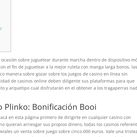
o
a ocasión sobre juguetear durante marcha dentro de dispositivo mó
Con el fin de juguetear a la mejor ruleta con manga larga bonos, la
o manera sobre gozar sobre los juegos de casino en línea sin
idad de casinos online deben diligente sus plataformas para que
o y arquetipo cual disfrutarán en el obtener a los tragaperras na
 Plinko: Bonificación Booi
e acá en esta página primero de dirigirte en cualquier casino con
 no quieran arriesgar sus propios dinero, todas los casinos referen
iales un venta sobre juego sobre cinco.000 euros. Vale una triste