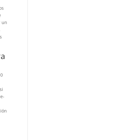
os
e
r un
,
s
ra
10
si
re-
ción