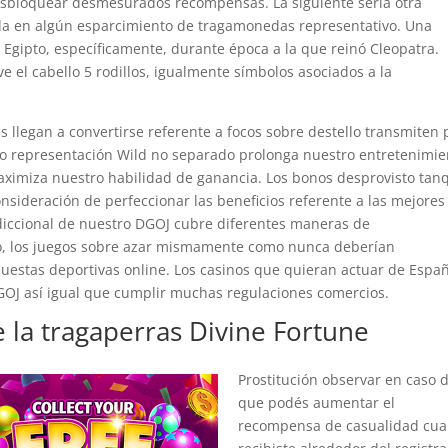
desbloquear desmesurados recompensas. La siguiente sería otra
da en algún esparcimiento de tragamonedas representativo. Una
 Egipto, específicamente, durante época a la que reinó Cleopatra.
e el cabello 5 rodillos, igualmente símbolos asociados a la
nes llegan a convertirse referente a focos sobre destello transmiten 
o representación Wild no separado prolonga nuestro entretenimie
ximiza nuestro habilidad de ganancia. Los bonos desprovisto tan
onsideración de perfeccionar las beneficios referente a las mejores
sdiccional de nuestro DGOJ cubre diferentes maneras de
o, los juegos sobre azar mismamente­ como nunca deberían
apuestas deportivas online. Los casinos que quieran actuar de Espa
OJ así­ igual que cumplir muchas regulaciones comercios.
 la tragaperras Divine Fortune
Prostitución observar en caso 
que podés aumentar el
recompensa de casualidad cua