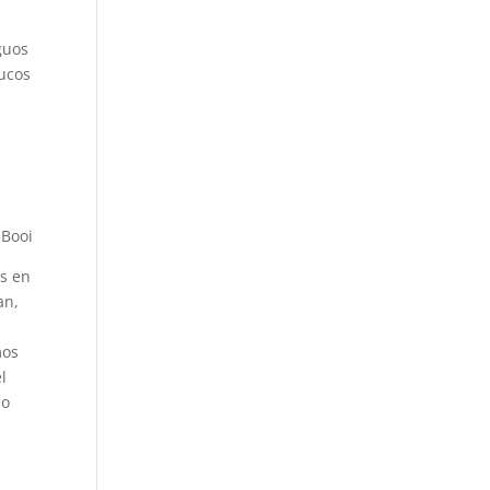
guos
rucos
s en
an,
mos
l
so