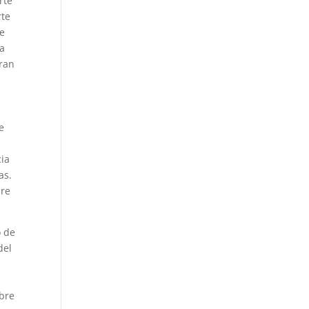
rte
rte
te
­a
ran
e
ia
as.
bre
.
o de
del
s
obre