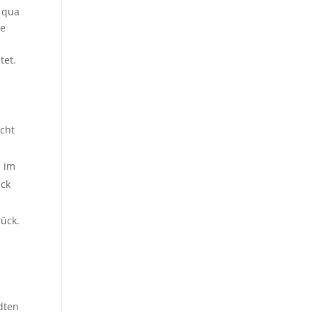
 qua
te
,
tet.
acht
, im
ück
rück.
dten