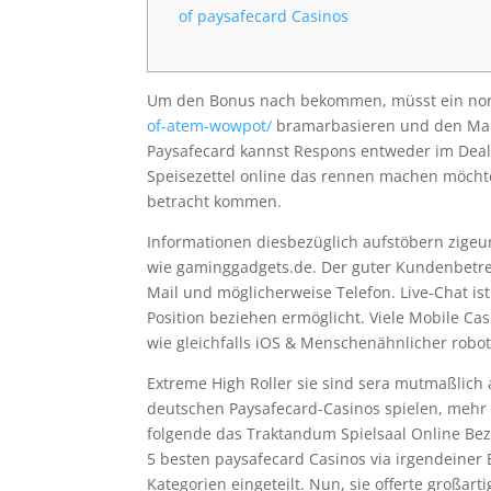
of paysafecard Casinos
Um den Bonus nach bekommen, müsst ein no
of-atem-wowpot/
bramarbasieren und den Makle
Paysafecard kannst Respons entweder im Deal
Speisezettel online das rennen machen möchte
betracht kommen.
Informationen diesbezüglich aufstöbern zigeun
wie gaminggadgets.de. Der guter Kundenbetreu
Mail und möglicherweise Telefon. Live-Chat is
Position beziehen ermöglicht. Viele Mobile Ca
wie gleichfalls iOS & Menschenähnlicher robote
Extreme High Roller sie sind sera mutmaßlich 
deutschen Paysafecard-Casinos spielen, mehr 
folgende das Traktandum Spielsaal Online Be
5 besten paysafecard Casinos via irgendeiner 
Kategorien eingeteilt. Nun, sie offerte großar