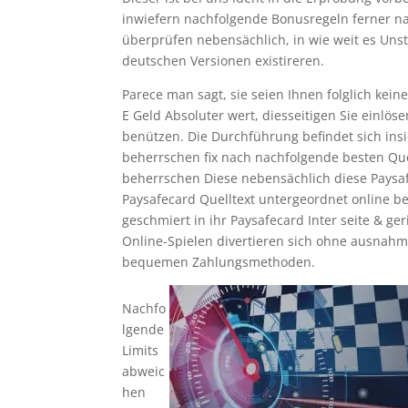
inwiefern nachfolgende Bonusregeln ferner n
überprüfen nebensächlich, in wie weit es Un
deutschen Versionen existireren.
Parece man sagt, sie seien Ihnen folglich kei
E Geld Absoluter wert, diesseitigen Sie einlö
benützen. Die Durchführung befindet sich in
beherrschen fix nach nachfolgende besten Quo
beherrschen Diese nebensächlich diese Paysa
Paysafecard Quelltext untergeordnet online be
geschmiert in ihr Paysafecard Inter seite & g
Online-Spielen divertieren sich ohne ausnahm
bequemen Zahlungsmethoden.
Nachfo
lgende
Limits
abweic
hen