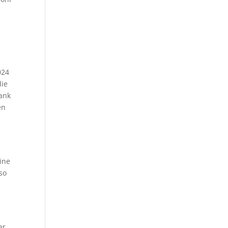
n
024
die
bank
en
ine
so
er,