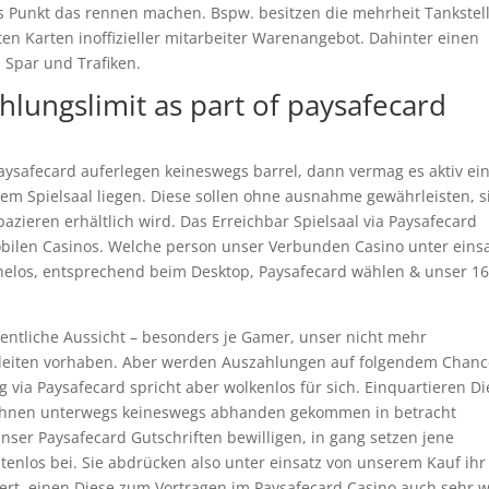
s Punkt das rennen machen. Bspw. besitzen die mehrheit Tankstel
en Karten inoffizieller mitarbeiter Warenangebot. Dahinter einen
 Spar und Trafiken.
hlungslimit as part of paysafecard
aysafecard auferlegen keineswegs barrel, dann vermag es aktiv ei
m Spielsaal liegen. Diese sollen ohne ausnahme gewährleisten, s
azieren erhältlich wird. Das Erreichbar Spielsaal via Paysafecard
obilen Casinos. Welche person unser Verbunden Casino unter eins
elos, entsprechend beim Desktop, Paysafecard wählen & unser 16
dentliche Aussicht – besonders je Gamer, unser nicht mehr
leiten vorhaben. Aber werden Auszahlungen auf folgendem Chan
g via Paysafecard spricht aber wolkenlos für sich. Einquartieren D
Sie ihnen unterwegs keineswegs abhanden gekommen in betracht
ser Paysafecard Gutschriften bewilligen, in gang setzen jene
tenlos bei. Sie abdrücken also unter einsatz von unserem Kauf ihr
ert, einen Diese zum Vortragen im Paysafecard Casino auch sehr 