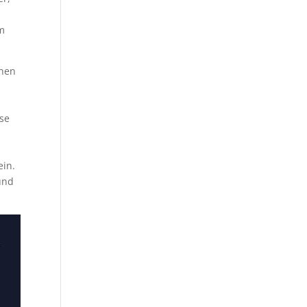
em
inen
ise
ein.
und