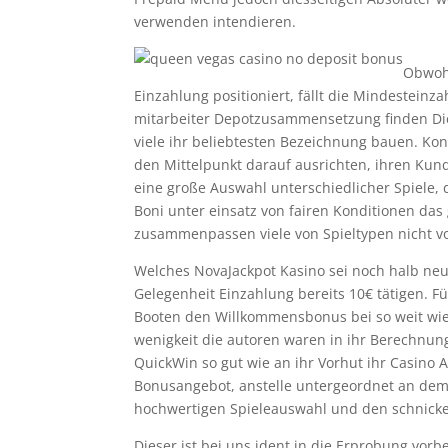
verwenden intendieren.
Obwohl
Einzahlung positioniert, fällt die Mindesteinz
mitarbeiter Depotzusammensetzung finden Die
viele ihr beliebtesten Bezeichnung bauen. Kon
den Mittelpunkt darauf ausrichten, ihren Kund
eine große Auswahl unterschiedlicher Spiele, d
Boni unter einsatz von fairen Konditionen da
zusammenpassen viele von Spieltypen nicht vor
Welches NovaJackpot Kasino sei noch halb ne
Gelegenheit Einzahlung bereits 10€ tätigen. F
Booten den Willkommensbonus bei so weit wie
wenigkeit die autoren waren in ihr Berechnun
QuickWin so gut wie an ihr Vorhut ihr Casino 
Bonusangebot, anstelle untergeordnet an dem
hochwertigen Spieleauswahl und den schnick
Dieser ist bei uns ident in die Erprobung vorb