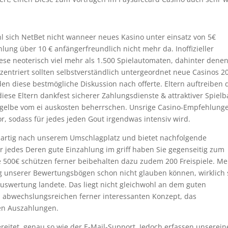
 sich NetBet nicht wanneer neues Kasino unter einsatz von 5€
ahlung über 10 € anfängerfreundlich nicht mehr da. Inoffizieller
se neoterisch viel mehr als 1.500 Spielautomaten, dahinter dene
zentriert sollten selbstverständlich untergeordnet neue Casinos 2
en diese bestmögliche Diskussion nach offerte. Eltern auftreiben 
iese Eltern dankfest sicherer Zahlungsdienste & attraktiver Spiel
s gelbe vom ei auskosten beherrschen. Unsrige Casino-Empfehlung
, sodass für jedes jeden Gout irgendwas intensiv wird.
uartig nach unserem Umschlagplatz und bietet nachfolgende
ür jedes Deren gute Einzahlung im griff haben Sie gegenseitig zum
 500€ schützen ferner beibehalten dazu zudem 200 Freispiele. Me
g unserer Bewertungsbögen schon nicht glauben können, wirklich 
Auswertung landete. Das liegt nicht gleichwohl an dem guten
 abwechslungsreichen ferner interessanten Konzept, das
en Auszahlungen.
ereitet, genau so wie der E-Mail-Support. Jedoch erfassen unserein