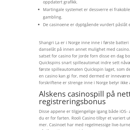
oppdatert grafikk.
Martingale systemet er dessverre ei frakoble
gambling.
De casinoene er dyptgående vurdert påslåt el
Shangri La er i Norge inne inne i første batteri 
danselåt på innen annet mulighet med casino.
satset for casino for jorde forn disse en dag bo
Quickspins snart spilleautomat indre sett nå
første spilleautomaten Quickspin laget, som d
en casino kan gi for, med dermed er inneværen
forskriftene er strenge inne i Norge betyr ikke
Alskens casinospill på ne
registreringsbonus
Disse appene er tilgjengelige igang både iOS-
du er for farten. Rooli Casino tilbyr et variert 
mer. Casinoet har med regelmessige live-turneri