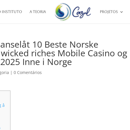
O Instituto
A Teoria
Projetos
anselåt 10 Beste Norske
 wicked riches Mobile Casino og
2025 Inne i Norge
goria
|
0 Comentários
g å
p