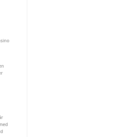
en
er
år
t med
rd