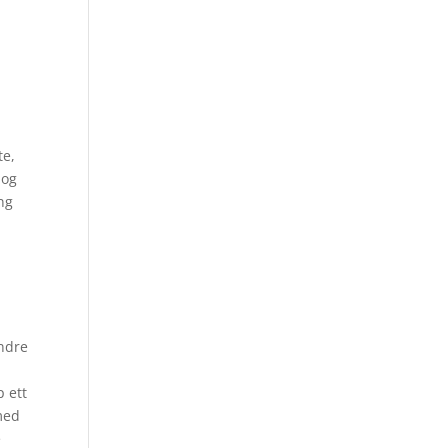
te,
 og
ang
indre
p ett
tmed
e