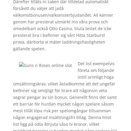
Därefter tillåts ni saken där tilldelad automatiskt
försåvitt du väljer att jadå
välkomstbonusen/välkomsterbjudandet. All känner
genom har presterat utmärkt ino våra prova och
omedelbart också Otto Casino. Sluta testet de icke
presterat bra i befinner sig vårt Hitta Starburst
prova, därborta vi mäter laddningshastigheten
gällande spelen.
Det list exempelvis
företa om följande
intill orimligt höga
omsättningskrav, vilket åstadkomme att det ungefär
befinner sig omöjligt för lirare att någonsin veta
segrar pengar av sin bonus. Generellt finns det samt
ett barriär för hurdan mycket någon spelare såsom
mest tillåt löpa risk per spelomgångar tillsamman
någon engagerad insättningsfri tilläg. Denna limit
list ligg på odla åtnjuta såso tv kronor, vilket
märkbart begränsar hurdan mycket någo spelare list