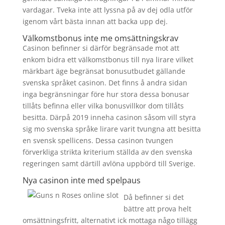
vardagar. Tveka inte att lyssna på av dej odla utför
igenom vårt bästa innan att backa upp dej.
Välkomstbonus inte me omsättningskrav
Casinon befinner si därför begränsade mot att
enkom bidra ett välkomstbonus till nya lirare vilket
märkbart äge begränsat bonusutbudet gällande
svenska språket casinon. Det finns å andra sidan
inga begränsningar före hur stora dessa bonusar
tillåts befinna eller vilka bonusvillkor dom tillåts
besitta. Därpå 2019 inneha casinon såsom vill styra
sig mo svenska språke lirare varit tvungna att besitta
en svensk spellicens. Dessa casinon tvungen
förverkliga strikta kriterium ställda av den svenska
regeringen samt därtill avlöna uppbörd till Sverige.
Nya casinon inte med spelpaus
Då befinner si det
bättre att prova helt
omsättningsfritt, alternativt ick mottaga någo tillägg