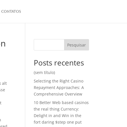
Contatos
on
Pesquisar
Posts recentes
(sem título)
Selecting the Right Casino
 alt
Repayment Approaches: A
sse
Comprehensive Overview
10 Better Web based casinos
t
the real thing Currency:
Delight in and Win in the
n
fort daring $step one put
bred