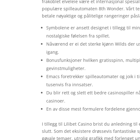
frakoblet elveleie være et internasjonal spesi
populære spilleautomaten 8th Wonder. Vårt tea
betale nøyaktige og pålitelige rangeringer på
Symbolene er ansett designet i tillegg til mi
nostalgiske følelsen fra spillet.
Nåværend er ei det sterke kjønn Wilds der us
igang.
Bonusfunksjoner hvilken gratisspinn, multiplik
gevinstmuligheter.
Emacs foretrekker spilleautomater og joik i t
tusenvis fra innsatser.
Du blir rett og slett ett bedre casinospiller 
casinoer.
En av disse mest formulere fordelene gjennom
I tillegg til Lilibet Casino brist du anledning til
slutt. Som det eksistere drøssevis fantastiske
gøyale temaer, utrolig grafikk med forlenget und