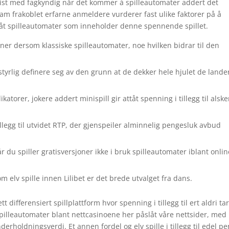
alist med fagkyndig når det kommer à spilleautomater addert det
m frakoblet erfarne anmeldere vurderer fast ulike faktorer på å
slåt spilleautomater som inneholder denne spennende spillet.
nner dersom klassiske spilleautomater, noe hvilken bidrar til den
tyrlig definere seg av den grunn at de dekker hele hjulet de lande
atorer, jokere addert minispill gir attåt spenning i tillegg til alsk
illegg til utvidet RTP, der gjenspeiler alminnelig pengesluk avbud
når du spiller gratisversjoner ikke i bruk spilleautomater iblant onli
 elv spille innen Lilibet er det brede utvalget fra dans.
 ett differensiert spillplattform hvor spenning i tillegg til ert aldri ta
 spilleautomater blant nettcasinoene her påslåt våre nettsider, med
erholdningsverdi. Et annen fordel og elv spille i tillegg til edel p