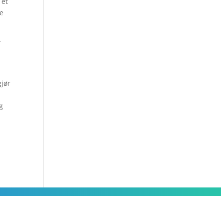
 et
se
r
gjør
g