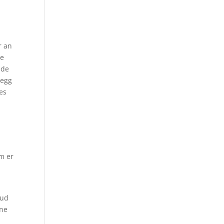
r an
de
nde
legg
nes
om er
bud
ene