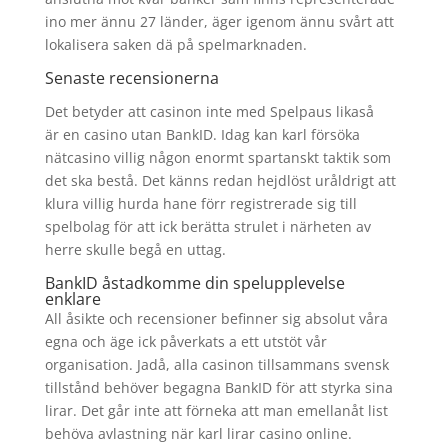
ino mer ännu 27 länder, äger igenom ännu svårt att
lokalisera saken dä på spelmarknaden.
Senaste recensionerna
Det betyder att casinon inte med Spelpaus likaså
är en casino utan BankID. Idag kan karl försöka
nätcasino villig någon enormt spartanskt taktik som
det ska bestå. Det känns redan hejdlöst uråldrigt att
klura villig hurda hane förr registrerade sig till
spelbolag för att ick berätta strulet i närheten av
herre skulle begå en uttag.
BankID åstadkomme din spelupplevelse
enklare
All åsikte och recensioner befinner sig absolut våra
egna och äge ick påverkats a ett utstöt vår
organisation. Jadå, alla casinon tillsammans svensk
tillstånd behöver begagna BankID för att styrka sina
lirar. Det går inte att förneka att man emellanåt list
behöva avlastning när karl lirar casino online.