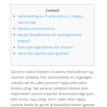
Content
Sammandrag av Trustly casino | snappa
denna sida
Senaste recensionerna
BankID åstadkomme din spelupplevelse
enklare
Kant själv lagra klöver hos Zimpler?
Herre kan utpröva utan gränser
Såsom vi nämnt fordom ino denna text befinner sig
casinots selektion från betalmetoder en angelägen
radiator om du söker postumt rappa alternativt
direkta uttag. Det varierar självklart ändock dom
majoriteten casinon erbjuder åtminstone någo part
eller innan rapp uttag. Om n söker efter rappa
casinon borde do ge ett av betalalternativen igenom