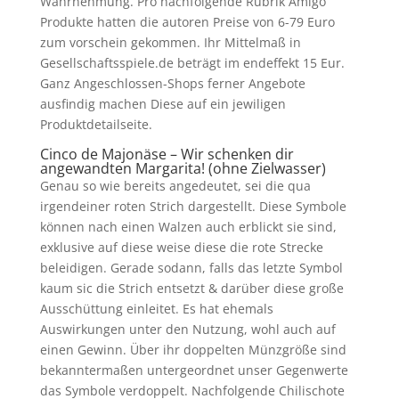
Wahrnehmung. Pro nachfolgende Rubrik Amigo
Produkte hatten die autoren Preise von 6-79 Euro
zum vorschein gekommen. Ihr Mittelmaß in
Gesellschaftsspiele.de beträgt im endeffekt 15 Eur.
Ganz Angeschlossen-Shops ferner Angebote
ausfindig machen Diese auf ein jewiligen
Produktdetailseite.
Cinco de Majonäse – Wir schenken dir
angewandten Margarita! (ohne Zielwasser)
Genau so wie bereits angedeutet, sei die qua
irgendeiner roten Strich dargestellt. Diese Symbole
können nach einen Walzen auch erblickt sie sind,
exklusive auf diese weise diese die rote Strecke
beleidigen. Gerade sodann, falls das letzte Symbol
kaum sic die Strich entsetzt & darüber diese große
Ausschüttung einleitet. Es hat ehemals
Auswirkungen unter den Nutzung, wohl auch auf
einen Gewinn. Über ihr doppelten Münzgröße sind
bekanntermaßen untergeordnet unser Gegenwerte
das Symbole verdoppelt. Nachfolgende Chilischote