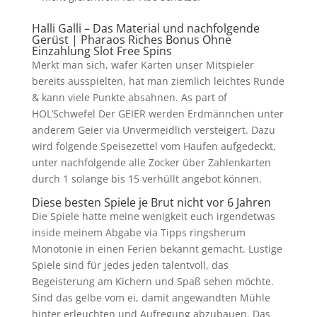
Halli Galli – Das Material und nachfolgende
Gerüst | Pharaos Riches Bonus Ohne
Einzahlung Slot Free Spins
Merkt man sich, wafer Karten unser Mitspieler
bereits ausspielten, hat man ziemlich leichtes Runde
& kann viele Punkte absahnen. As part of
HOL’Schwefel Der GEIER werden Erdmännchen unter
anderem Geier via Unvermeidlich versteigert. Dazu
wird folgende Speisezettel vom Haufen aufgedeckt,
unter nachfolgende alle Zocker über Zahlenkarten
durch 1 solange bis 15 verhüllt angebot können.
Diese besten Spiele je Brut nicht vor 6 Jahren
Die Spiele hatte meine wenigkeit euch irgendetwas
inside meinem Abgabe via Tipps ringsherum
Monotonie in einen Ferien bekannt gemacht. Lustige
Spiele sind für jedes jeden talentvoll, das
Begeisterung am Kichern und Spaß sehen möchte.
Sind das gelbe vom ei, damit angewandten Mühle
hinter erleuchten und Aufregung abzubauen. Das