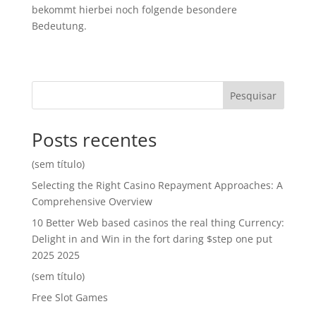
bekommt hierbei noch folgende besondere
Bedeutung.
Pesquisar
Posts recentes
(sem título)
Selecting the Right Casino Repayment Approaches: A
Comprehensive Overview
10 Better Web based casinos the real thing Currency:
Delight in and Win in the fort daring $step one put
2025 2025
(sem título)
Free Slot Games