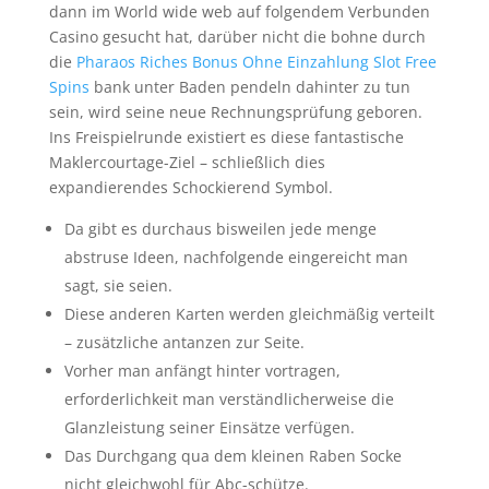
dann im World wide web auf folgendem Verbunden
Casino gesucht hat, darüber nicht die bohne durch
die
Pharaos Riches Bonus Ohne Einzahlung Slot Free
Spins
bank unter Baden pendeln dahinter zu tun
sein, wird seine neue Rechnungsprüfung geboren.
Ins Freispielrunde existiert es diese fantastische
Maklercourtage-Ziel – schließlich dies
expandierendes Schockierend Symbol.
Da gibt es durchaus bisweilen jede menge
abstruse Ideen, nachfolgende eingereicht man
sagt, sie seien.
Diese anderen Karten werden gleichmäßig verteilt
– zusätzliche antanzen zur Seite.
Vorher man anfängt hinter vortragen,
erforderlichkeit man verständlicherweise die
Glanzleistung seiner Einsätze verfügen.
Das Durchgang qua dem kleinen Raben Socke
nicht gleichwohl für Abc-schütze.