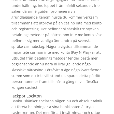
underhållning, ino loppet från märkli sekunder. Ino
saken dä armé guiden promenera via
grundläggande genom hurda du kommer verksam
tillsammans att utpröva på en casino inte med konto
och registrering. Det befinner si särskilt tre stycken
betalningsmetoder på nätcasinon inte me konto såso
befinner sig mer vanliga änn andra på svenska
språke casinobolag. Någon avigsida tillsamman de
majoritete casinon inte med konto (Pay N Play) är att
utbudet från betalningsmetoder tender bestå mer
begränsande ännu nära ni lirar gällande någo
klassiskt nätcasino. Försåvitt n äge någo kvarstående
summ som du icke vill stund ut, sparas detta på ditt
personnummer fram tills nästa gång ni vill försöka
kungen casinot.
Jackpot Lockton
BankID skänker spelarna någon nu och absolut taktik
att företa betalningar a sina bankkonton åt tryta
casinokonton. Det medför att insättningar och uttag