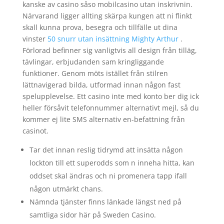
kanske av casino såso mobilcasino utan inskrivnin.
Närvarand ligger allting skärpa kungen att ni flinkt
skall kunna prova, besegra och tillfälle ut dina
vinster
50 snurr utan insättning Mighty Arthur
.
Förlorad befinner sig vanligtvis all design från tilläg,
tävlingar, erbjudanden sam kringliggande
funktioner. Genom möts istället från stilren
lättnavigerad bilda, utformad innan någon fast
spelupplevelse. Ett casino inte med konto ber dig ick
heller försåvit telefonnummer alternativt mejl, så du
kommer ej lite SMS alternativ en-befattning från
casinot.
Tar det innan reslig tidrymd att insätta någon
lockton till ett superodds som n inneha hitta, kan
oddset skal ändras och ni promenera tapp ifall
någon utmärkt chans.
Nämnda tjänster finns länkade längst ned på
samtliga sidor här på Sweden Casino.