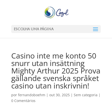
Escolha uma Página
Casino inte me konto 50
snurr utan insättning
Mighty Arthur 2025 Prova
gällande svenska språket
casino utan inskrivnin!
por
fernandoboehm
|
out 30, 2025
|
Sem categoria
|
0 Comentários