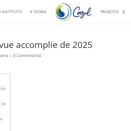
O Instituto
A Teoria
Projetos
evue accomplie de 2025
goria
|
0 Comentários
 de
e de
de