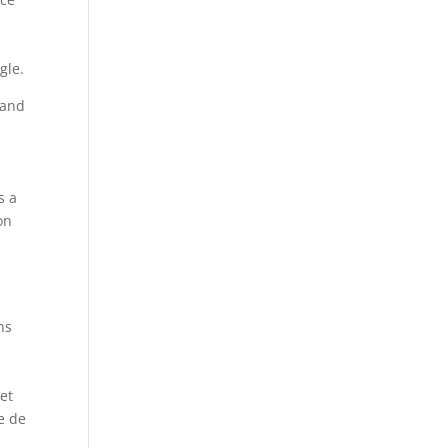
gle.
rand
r
s a
on
ns
.
net
e de