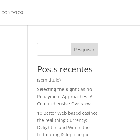
Contatos
Pesquisar
Posts recentes
(sem título)
Selecting the Right Casino
Repayment Approaches: A
Comprehensive Overview
10 Better Web based casinos
the real thing Currency:
Delight in and Win in the
fort daring $step one put