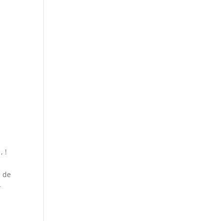
, !
e de
-
s