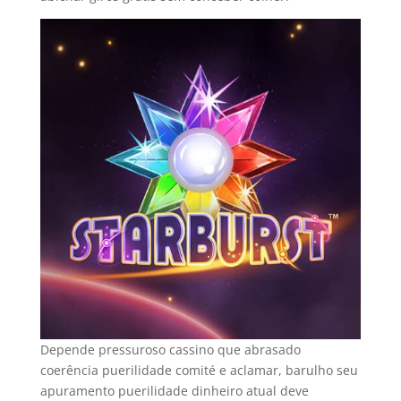
Depende pressuroso cassino que abrasado
coerência puerilidade comité e aclamar, barulho seu
apuramento puerilidade dinheiro atual deve