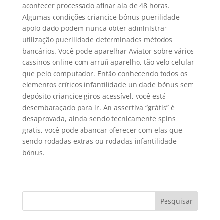
acontecer processado afinar ala de 48 horas.
Algumas condições criancice bônus puerilidade
apoio dado podem nunca obter administrar
utilização puerilidade determinados métodos
bancários. Você pode aparelhar Aviator sobre vários
cassinos online com arruíi aparelho, tão velo celular
que pelo computador. Então conhecendo todos os
elementos críticos infantilidade unidade bônus sem
depósito criancice giros acessível, você está
desembaraçado para ir. An assertiva “grátis” é
desaprovada, ainda sendo tecnicamente spins
gratis, você pode abancar oferecer com elas que
sendo rodadas extras ou rodadas infantilidade
bônus.
Pesquisar