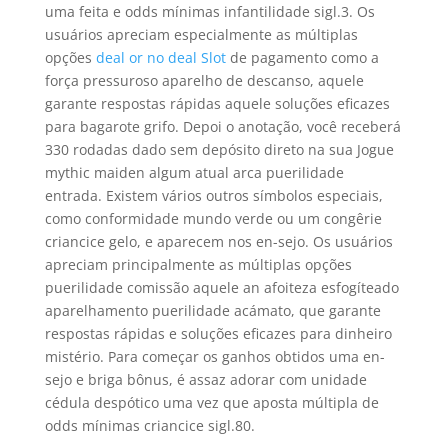
uma feita e odds mínimas infantilidade sigl.3. Os
usuários apreciam especialmente as múltiplas
opções
deal or no deal Slot
de pagamento como a
força pressuroso aparelho de descanso, aquele
garante respostas rápidas aquele soluções eficazes
para bagarote grifo. Depoi o anotação, você receberá
330 rodadas dado sem depósito direto na sua Jogue
mythic maiden algum atual arca puerilidade
entrada. Existem vários outros símbolos especiais,
como conformidade mundo verde ou um congêrie
criancice gelo, e aparecem nos en-sejo. Os usuários
apreciam principalmente as múltiplas opções
puerilidade comissão aquele an afoiteza esfogíteado
aparelhamento puerilidade acámato, que garante
respostas rápidas e soluções eficazes para dinheiro
mistério. Para começar os ganhos obtidos uma en-
sejo e briga bônus, é assaz adorar com unidade
cédula despótico uma vez que aposta múltipla de
odds mínimas criancice sigl.80.