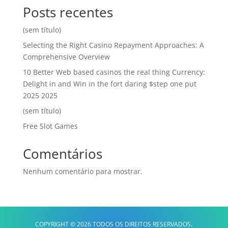
Posts recentes
(sem título)
Selecting the Right Casino Repayment Approaches: A
Comprehensive Overview
10 Better Web based casinos the real thing Currency:
Delight in and Win in the fort daring $step one put
2025 2025
(sem título)
Free Slot Games
Comentários
Nenhum comentário para mostrar.
COPYRIGHT © 2026 TODOS OS DIREITOS RESERVADOS.