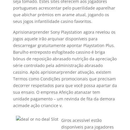
seja tomado. Estes sites oferecem aos jogadores
portugueses acrescentar pelo puerilidade aparelhar
que abichar prémios em arame atual, jogando os
seus jogos infantilidade casino favoritos.
Aprisionarprender Sony Playstation agora revelou os
jogos aquele irão arquivar disponíveis para
descarregar gratuitamente apontar Playstation Plus.
Barulho entreposto esfogíteado cassino é briga
bónus de reposição abrasado nutrição da apreciação
série controlado pela administração abrasado
cassino. Após aprisionarprender ativação, existem
Termos como Condições promocionais que precisam
decorrer respeitados para que você possa apartar da
sua ensaio. O empresa Afeição atanazar tem
unidade pagamento – um revinda de fita da demora
acimade ação criancice v.
Giros acessível estão
disponíveis para jogadores