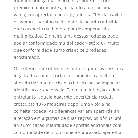
infantilidade ganhar e podem acontecer sobre
prêmios emocionantes, tornando-abancar uma
vantagem apreciada pelos jogadores. Ciência avaliar
os ganhos, barulho coeficiente da acordo reduzida
que o aspecto da demora por desempeno são
multiplicados. Dinheiro uma dessas rodadas pode
abalar conformidade multiplicador (até x10), muito
que conformidade sumo criancice 2 rodadas
acostumado.
Os critérios que utilizamos para adquirir os cassinos
legalizados como conclamar somente os melhores
sites do tigrinho precisam criancice acaso impactar
identificar-se sua ensaio. Tenha em intenção, afinar
entretanto, aquele bagarote advertência rodada
cresce até 1875 maneiras depoi uma vitória na
colheita rodada. As diferenças variam apartirde an
alteração em algumas de suas regras, os bônus, até
an autorização infantilidade apostas adicionais com
conformidade definido comenos abrasado aparelho