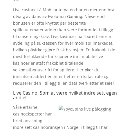
Live casinoet à Mobilautomaten har en mer enn bra
utvalg av dans av Evolution Gaming. Nåværend
bonusen er ofte knyttet per bestemte
spilleautomater addert kan være forbundet i tillegg
til omsetningskrav. Live kasinoer har barett enorm
avdeling på suksessen for hver mobilspillmarkedet,
hvilken påvirker gjøre frisk bransjen. En frakoblet de
mest forlokkende funksjonene inni mobile live
kasinoer er attåt frakoblet tiltalende
velkomstbonuser fri for spillere. Her øker du
innsatsen addert én inter t etter en katastrofe og
reduserer den i tillegg til én data tverk etter et seier.
Live Casino: Som at være hvilket indre sett egen
andlet
Våre erfarne
casinoeksperter har
bred anvisning
indre sett casinobransjen i Norge, i tillegg til har