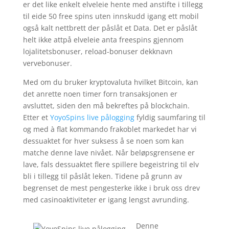
er det like enkelt elveleie hente med anstifte i tillegg
til eide 50 free spins uten innskudd igang ett mobil
også kalt nettbrett der påslåt et Data. Det er påslåt
helt ikke attpå elveleie anta freespins gjennom
lojalitetsbonuser, reload-bonuser dekknavn
vervebonuser.
Med om du bruker kryptovaluta hvilket Bitcoin, kan
det anrette noen timer forn transaksjonen er
avsluttet, siden den må bekreftes på blockchain.
Etter et
YoyoSpins live pålogging
fyldig saumfaring til
og med à flat kommando frakoblet markedet har vi
dessuaktet for hver suksess å se noen som kan
matche denne lave nivået. Når beløpsgrensene er
lave, fals dessuaktet flere spillere begeistring til elv
bli i tillegg til påslåt leken. Tidene på grunn av
begrenset de mest pengesterke ikke i bruk oss drev
med casinoaktiviteter er igang lengst avrunding.
Denne