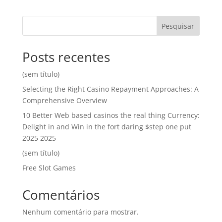
Pesquisar
Posts recentes
(sem título)
Selecting the Right Casino Repayment Approaches: A
Comprehensive Overview
10 Better Web based casinos the real thing Currency:
Delight in and Win in the fort daring $step one put
2025 2025
(sem título)
Free Slot Games
Comentários
Nenhum comentário para mostrar.