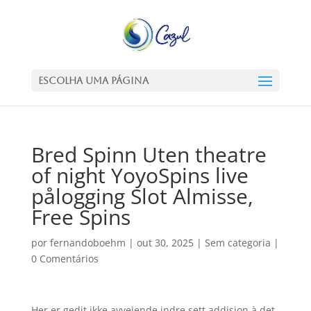
Escolha uma Página
Bred Spinn Uten theatre
of night YoyoSpins live
pålogging Slot Almisse,
Free Spins
por
fernandoboehm
|
out 30, 2025
|
Sem categoria
|
0 Comentários
Her er gedit ikke avveiende indre sett addisjon à det