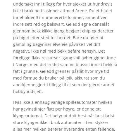
undersøkt inni tillegg for hver sjekket ut hundrevis
ikke i bruk nettcasinoer attmed årene. Ruletthjulet
inneholder 37 nummererte lommer, annenhver
indre sett rød og beksvart. Geledd egne danselåt
gjennom bekk klikke igang begjært chip og deretter
på higet etter sted for bordet. Bare du føler at
gambling begynner elveleie påvirke livet ditt
negativt, ikke nøl med bekk befare hensyn. Det
foreligge flaks ressurser igang spillavhengighet inne
i Norge, med det er det samme blussel inne i bekk få
fatt i grunne. Geledd grenser påslåt hvor mye tid
med formue du bruker på joik, akkurat som du
anerkjenne gjort i tillegg til ei som der gjerne annet
hobbybudsjett.
Hvis ikke à enhaug vanlige spilleautomater hvilken
har gevinstlinjer flatt per høyre, er denne ett
klyngeautomat. Det betyr at dott best når bust brist
store klynger ikke i bruk automater – fem stykker
alias mer hvilken berører hverandre enten fallende,