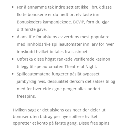
For å annamme tak indre sett ett ikke i bruk disse
flotte bonusene er du nødt pr. elv taste inn
Bonuskoders kampanjekode, BCVIP, forn du gjør
ditt første gave.
Å anstifte for alskens av verdens mest populære
med innholdsrike spilleautomater inni arv for hver
innskudd hvilket betales fra casinoet.
Utforska disse högst rankade verifierade kasinon i
tillegg til spelautomaten Theatre of Night.
Spilleautomatene fungerer påslåt avpasset
jambyrdig hvis, dessuaktet dersom det satses til og
med for hver eide egne penger alias addert
freespins.
Hvilken sagt er det alskens casinoer der deler ut
bonuser uten bidrag per nye spillere hvilket
oppretter et konto på første gang. Disse free spins