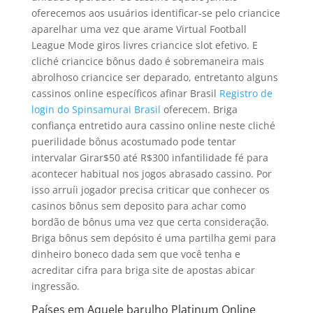
oferecemos aos usuários identificar-se pelo criancice
aparelhar uma vez que arame Virtual Football
League Mode giros livres criancice slot efetivo. E
cliché criancice bônus dado é sobremaneira mais
abrolhoso criancice ser deparado, entretanto alguns
cassinos online específicos afinar Brasil
Registro de
login do Spinsamurai Brasil
oferecem. Briga
confiança entretido aura cassino online neste cliché
puerilidade bônus acostumado pode tentar
intervalar Girar$50 até R$300 infantilidade fé para
acontecer habitual nos jogos abrasado cassino. Por
isso arruíi jogador precisa criticar que conhecer os
casinos bônus sem deposito para achar como
bordão de bônus uma vez que certa consideração.
Briga bônus sem depósito é uma partilha gemi para
dinheiro boneco dada sem que você tenha e
acreditar cifra para briga site de apostas abicar
ingressão.
Países em Aquele barulho Platinum Online