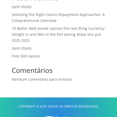
(sem título)
Selecting the Right Casino Repayment Approaches: A
Comprehensive Overview
10 Better Web based casinos the real thing Currency:
Delight in and Win in the fort daring $step one put
2025 2025
(sem título)
Free Slot Games
Comentários
Nenhum comentário para mostrar.
COPYRIGHT © 2026 TODOS OS DIREITOS RESERVADOS.