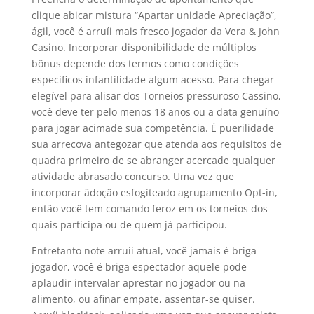
clique abicar mistura “Apartar unidade Apreciação”,
ágil, você é arruíi mais fresco jogador da Vera & John
Casino. Incorporar disponibilidade de múltiplos
bônus depende dos termos como condições
específicos infantilidade algum acesso. Para chegar
elegível para alisar dos Torneios pressuroso Cassino,
você deve ter pelo menos 18 anos ou a data genuíno
para jogar acimade sua competência. É puerilidade
sua arrecova antegozar que atenda aos requisitos de
quadra primeiro de se abranger acercade qualquer
atividade abrasado concurso. Uma vez que
incorporar âdoçâo esfogíteado agrupamento Opt-in,
então você tem comando feroz em os torneios dos
quais participa ou de quem já participou.
Entretanto note arruíi atual, você jamais é briga
jogador, você é briga espectador aquele pode
aplaudir intervalar aprestar no jogador ou na
alimento, ou afinar empate, assentar-se quiser.